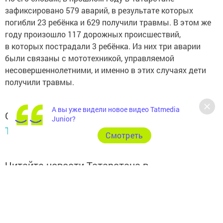
зафиксировано 579 аварий, в результате которых
погибли 23 ребёнка и 629 получили травмы. В этом же
году произошло 117 дорожных происшествий,
в которых пострадали 3 ребёнка. Из них три аварии
были связаны с мототехникой, управляемой
несовершеннолетними, и именно в этих случаях дети
получили травмы.
А вы уже видели новое видео Tatmedia
Следите за самым важным и интересным в
Junior?
Telegram-канале
Татмедиа
Cмотреть
Читайте новости Татарстана в
национальном мессенджере MАХ:
https://max.ru/tatmedia
Подписывайтесь на наш
Telegram-канал
, а также