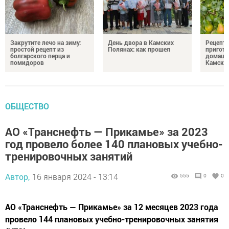
Закрутите лечо на зиму:
День двора в Камских
Рецепты
простой рецепт из
Полянах: как прошел
пригото
болгарского перца и
домашн
помидоров
Камски
ОБЩЕСТВО
АО «Транснефть — Прикамье» за 2023
год провело более 140 плановых учебно-
тренировочных занятий
Автор,
16 января 2024 - 13:14
555
0
0
АО «Транснефть — Прикамье» за 12 месяцев 2023 года
провело 144 плановых учебно-тренировочных занятия