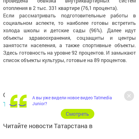
проведена обвязка внутриквартирных систем
отопления в 2 тыс. 331 квартире (76,1 процента).
Если рассматривать подготовительные работы в
социальном аспекте, то наиболее готовы встретить
холода школы и детские сады (96%). Далее идут
объекты здравоохранения, соцзащиты и центры
занятости населения, а также спортивные объекты.
Здесь готовность на уровне 92 процентов. И замыкают
список объекты культуры, готовые на 89 процентов.
Следите за самым важным и интересным в
А вы уже видели новое видео Tatmedia
Telegram-канале
Татмедиа
Junior?
Cмотреть
Читайте новости Татарстана в
национальном мессенджере MАХ: