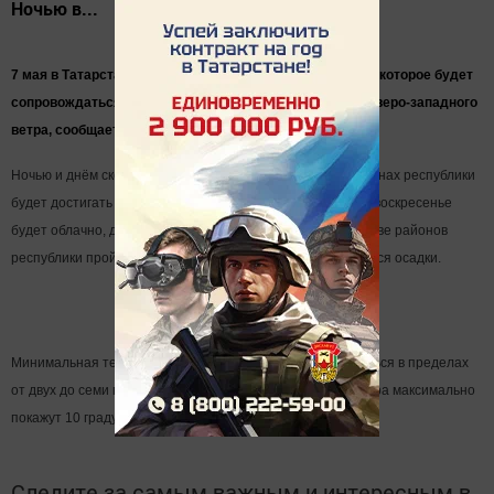
Ночью в...
7 мая в Татарстане прогнозируется ухудшение погоды, которое будет
сопровождаться серьёзным усилением западного и северо-западного
ветра, сообщает Гидрометцентр РТ.
Ночью и днём скорость ветра порывами в некоторых районах республики
будет достигать 15-20 м/с, в Казани - до 18 м/с. В целом в воскресенье
будет облачно, днём с прояснениями. Ночью в большинстве районов
республики пройдет дождь. Днём местами также ожидаются осадки.
Минимальная температура воздуха ночью будет колебаться в пределах
от двух до семи градусов тепла. Днём столбики термометра максимально
покажут 10 градусов выше ноля.
Следите за самым важным и интересным в