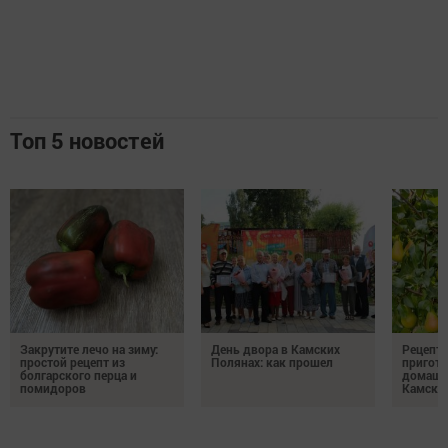
Топ 5 новостей
Закрутите лечо на зиму:
День двора в Камских
Рецепты
простой рецепт из
Полянах: как прошел
пригото
болгарского перца и
домашн
помидоров
Камски