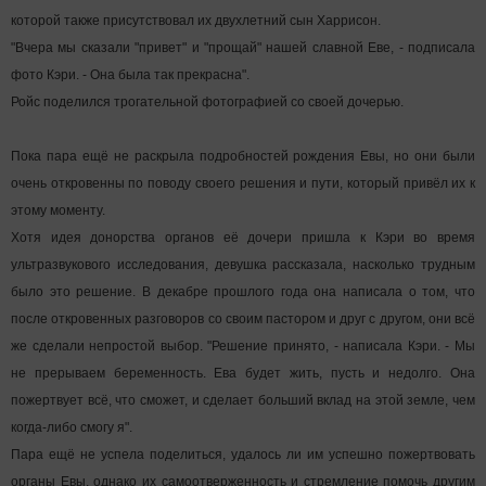
которой также присутствовал их двухлетний сын Харрисон.
"Вчера мы сказали "привет" и "прощай" нашей славной Еве, - подписала
фото Кэри. - Она была так прекрасна".
Ройс поделился трогательной фотографией со своей дочерью.
Пока пара ещё не раскрыла подробностей рождения Евы, но они были
очень откровенны по поводу своего решения и пути, который привёл их к
этому моменту.
Хотя идея донорства органов её дочери пришла к Кэри во время
ультразвукового исследования, девушка рассказала, насколько трудным
было это решение. В декабре прошлого года она написала о том, что
после откровенных разговоров со своим пастором и друг с другом, они всё
же сделали непростой выбор. "Решение принято, - написала Кэри. - Мы
не прерываем беременность. Ева будет жить, пусть и недолго. Она
пожертвует всё, что сможет, и сделает больший вклад на этой земле, чем
когда-либо смогу я".
Пара ещё не успела поделиться, удалось ли им успешно пожертвовать
органы Евы, однако их самоотверженность и стремление помочь другим