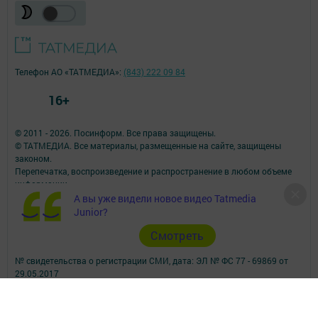
Телефон АО «ТАТМЕДИА»:
(843) 222 09 84
16+
© 2011 - 2026. Посинформ. Все права защищены.
© ТАТМЕДИА. Все материалы, размещенные на сайте, защищены
законом.
Перепечатка, воспроизведение и распространение в любом объеме
информации,
размещенной на сайте, возможна только с письменного согласия
А вы уже видели новое видео Tatmedia
редакций СМИ.
Junior?
При поддержке Республиканского агентства по печати и массовым
Cмотреть
коммуникациям.
Наименование СМИ: Посинформ
№ свидетельства о регистрации СМИ, дата: ЭЛ № ФС 77 - 69869 от
29.05.2017
выдано Федеральной службой по надзору в сфере связи,
информационных технологий и массовых коммуникаций
ФИО главного редактора: Халиуллина Надежда Михайловна