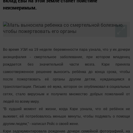
вклад Евы на этой земле станет поистине
неизмеримым.
Во время УЗИ на 19 неделе беременности пара узнала, что у их дочери
анэнцефалия - смертельное заболевание, при котором младенец
рождается без значительной части мозга. Кэри приняла
самоотверженное решение выносить ребёнка до конца срока, чтобы
после пожертвовать её органы другим детям, нуждающимся в
трансплантации. Письмо её мужа, которое он опубликовал в социальных
сетях, стало вирусным и получило множество добрых пожеланий от
людей по всему миру.
"В худший момент её жизни, когда Кэри узнала, что её ребёнок не
выживет, ей потребовалось меньше минуты, чтобы подумать о помощи
другим людям," - написал Ройс о своей жене.
Кэри задокументировала рождение дочери семейной фотографией, на