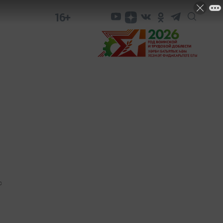
16+
0