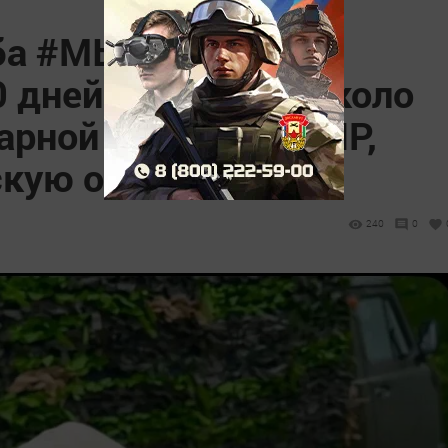
ба #МЫВМЕСТЕ в
0 дней доставили около
тарной помощи в ДНР,
кую область
240
0