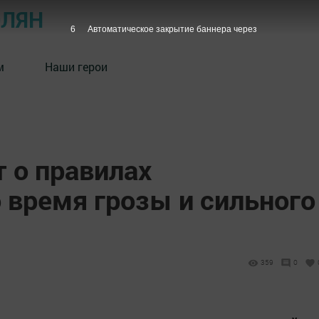
ОЛЯН
5
Автоматическое закрытие баннера через
м
Наши герои
 о правилах
 время грозы и сильного
359
0