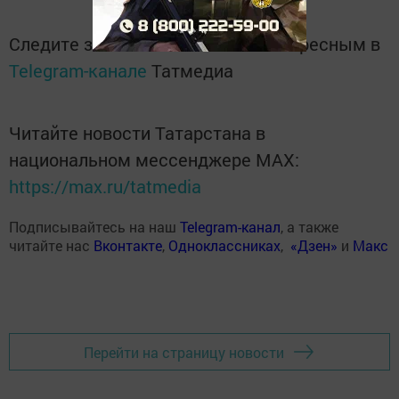
Следите за самым важным и интересным в
Telegram-канале
Татмедиа
Читайте новости Татарстана в
национальном мессенджере MАХ:
https://max.ru/tatmedia
Подписывайтесь на наш
Telegram-канал
, а также
читайте нас
Вконтакте
,
Одноклассниках
,
«Дзен»
и
Макс
Перейти на страницу новости