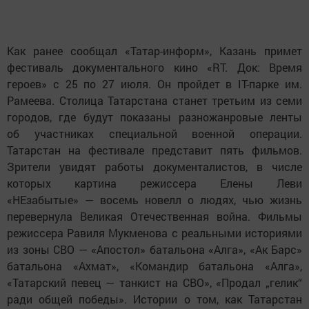
Как ранее сообщал «Татар-информ», Казань примет
фестиваль документального кино «RТ. Док: Время
героев» с 25 по 27 июля. Он пройдет в IT-парке им.
Рамеева. Столица Татарстана станет третьим из семи
городов, где будут показаны разножанровые ленты
об участниках специальной военной операции.
Татарстан на фестивале представит пять фильмов.
Зрители увидят работы документалистов, в числе
которых картина режиссера Елены Леви
«НЕзабытые» — восемь новелл о людях, чью жизнь
перевернула Великая Отечественная война. Фильмы
режиссера Равиля Мукменова с реальными историями
из зоны СВО — «Апостол» батальона «Алга», «Ак Барс»
батальона «Ахмат», «Командир батальона «Алга»,
«Татарский певец — танкист на СВО», «Продал „гелик“
ради общей победы». Истории о том, как Татарстан