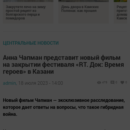
Закрутите лечо на зиму:
День двора в Камских
Рецепты
простой рецепт из
Полянах: как прошел
пригото
болгарского перца и
домашн
помидоров
Камски
ЦЕНТРАЛЬНЫЕ НОВОСТИ
Анна Чапман представит новый фильм
на закрытии фестиваля «RT. Док: Время
героев» в Казани
admin,
18 июля 2023 - 14:00
476
0
0
Новый фильм Чапман — эксклюзивное расследование,
которое дает ответы на вопросы, что такое гибридная
война.