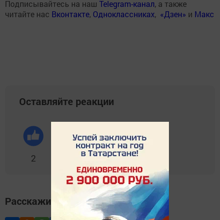
Подписывайтесь на наш
Telegram-канал
, а также
читайте нас
Вконтакте
,
Одноклассниках
,
«Дзен»
и
Макс
Оставляйте реакции
2
0
0
0
0
Расскажите друзьям