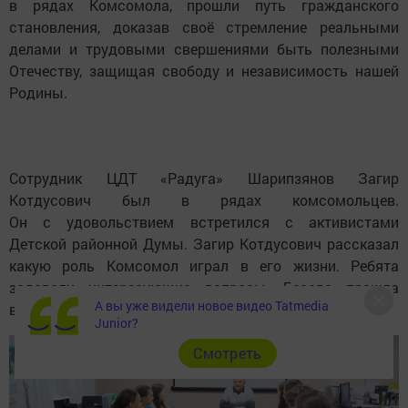
в рядах Комсомола, прошли путь гражданского
становления, доказав своё стремление реальными
делами и трудовыми свершениями быть полезными
Отечеству, защищая свободу и независимость нашей
Родины.
Сотрудник ЦДТ «Радуга» Шарипзянов Загир
Котдусович был в рядах комсомольцев.
Он с удовольствием встретился с активистами
Детской районной Думы. Загир Котдусович рассказал
какую роль Комсомол играл в его жизни. Ребята
задавали интересующие вопросы. Беседа прошла
А вы уже видели новое видео Tatmedia
в тёплой, дружеской обстановке.
Junior?
Cмотреть