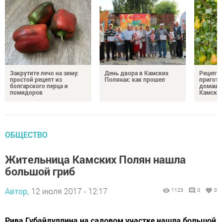
Закрутите лечо на зиму:
День двора в Камских
Рецепты
простой рецепт из
Полянах: как прошел
пригото
болгарского перца и
домашн
помидоров
Камски
ОБЩЕСТВО
Жительница Камских Полян нашла
большой гриб
Автор,
12 июля 2017 - 12:17
1123
0
0
Рива Губайдуллина на садовом участке нашла большой