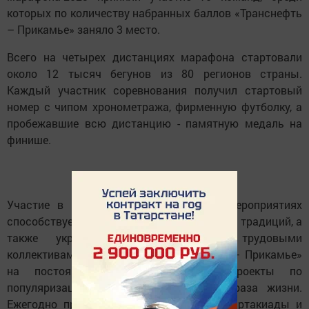
которых по количеству набранных баллов «Транснефть
– Прикамье» заняло 3 место.
Всего на четырех дистанциях марафона стартовали
около 12 тысяч бегунов из 80 регионов страны.
Каждый участник соревнования получил стартовый
номер с чипом хронометража, фирменную футболку, а
пробежавшие всю дистанцию - памятную медаль на
финише.
Участие в традиционных спортивных мероприятиях
способствует сохранению и приумножению традиций, а
также укреплению связей между трудовыми
коллективами предприятия. «Транснефть – Прикамье»
на постоянной основе реализует проекты по
популяризации спорта и здорового образа жизни.
Ежегодно проводятся летние, зимние спартакиады и