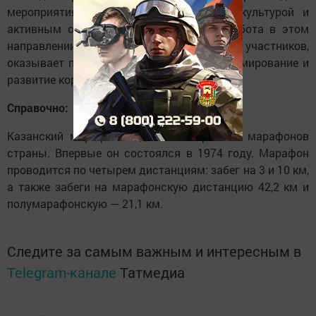
мероприятия, связанные с физической культурой и
активным образом жизни. Системная работа в этом
направлении повышает мастерство участников,
оказывает положительное влияние на формирование и
развитие корпоративной культуры.
Справочно:
Казанский марафон - один из старейших марафонов
страны. Впервые он состоялся в 1974 году. Марафон
проводится по четырем дистанциям: забег на 3 и 10 км,
а также забеги на марафонскую дистанцию 42,2 км и
полумарафонскую — 21,1 км.
Следите за самым важным и интересным в
Telegram-канале
Татмедиа