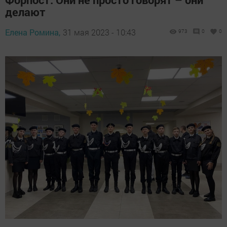
делают
Елена Ромина,
31 мая 2023 - 10:43
973
0
0