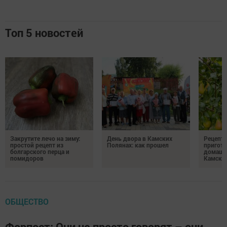
Топ 5 новостей
Закрутите лечо на зиму:
День двора в Камских
Рецепты
простой рецепт из
Полянах: как прошел
пригото
болгарского перца и
домашн
помидоров
Камски
ОБЩЕСТВО
Форпост: Они не просто говорят – они