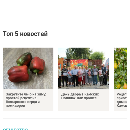
Топ 5 новостей
Закрутите лечо на зиму:
День двора в Камских
Рецепты
простой рецепт из
Полянах: как прошел
пригото
болгарского перца и
домашн
помидоров
Камски