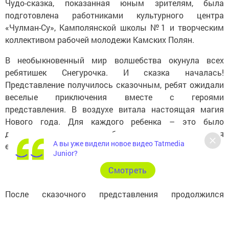
Чудо-сказка, показанная юным зрителям, была
подготовлена работниками культурного центра
«Чулман-Су», Камполянской школы №1 и творческим
коллективом рабочей молодежи Камских Полян.
В необыкновенный мир волшебства окунула всех
ребятишек Снегурочка. И сказка началась!
Представление получилось сказочным, ребят ожидали
веселые приключения вместе с героями
представления. В воздухе витала настоящая магия
Нового года. Для каждого ребенка – это было
долгожданное и яркое событие, которое запомнится
А вы уже видели новое видео Tatmedia
ему на долгие годы.
Junior?
Cмотреть
После сказочного представления продолжился
праздник в фойе культурного центра – вокруг зеленой
красавицы, где ребята смогли принять участие в