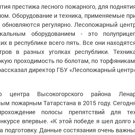
ятия престижа лесного пожарного, для подняти
лом. Оборудование и техника, применяемые пр
, обновляются регулярно. Лесопожарный цент
икальным оборудованием - это полуприце
ких в республике всего пять. Все они находятс
ров в разных уголках республики. Техник
окую проходимость по болотам, по торфяникам
- рассказал директор ГБУ «Лесопожарный центр
го центра Высокогорского района Лена
ым пожарным Татарстана в 2015 году. Сегодн
прохождение полосы препятствий для те
онкурсе впервые. «К этой победе я шел долго 
на подготовку. Данные состязания очень важны