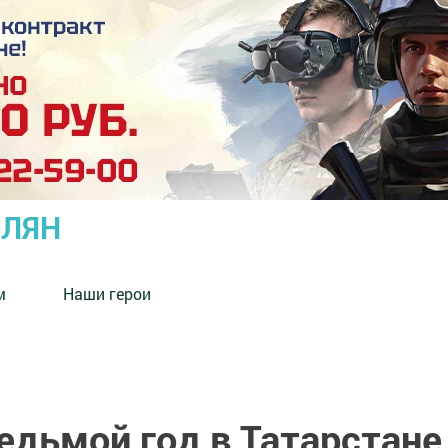
ОЛЯН
м
Наши герои
едьмой год в Татарстане