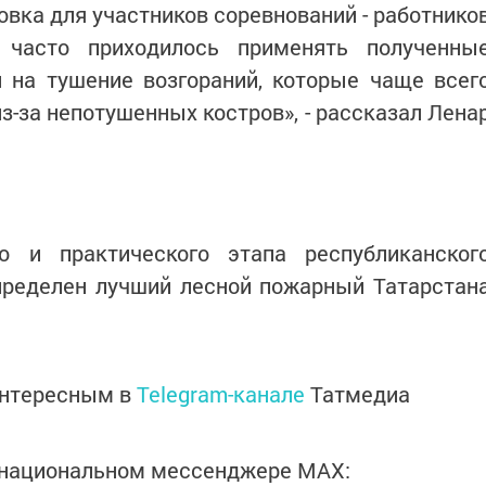
овка для участников соревнований - работнико
 часто приходилось применять полученны
 на тушение возгораний, которые чаще всег
из-за непотушенных костров», - рассказал Лена
о и практического этапа республиканског
определен лучший лесной пожарный Татарстан
интересным в
Telegram-канале
Татмедиа
в национальном мессенджере MАХ: