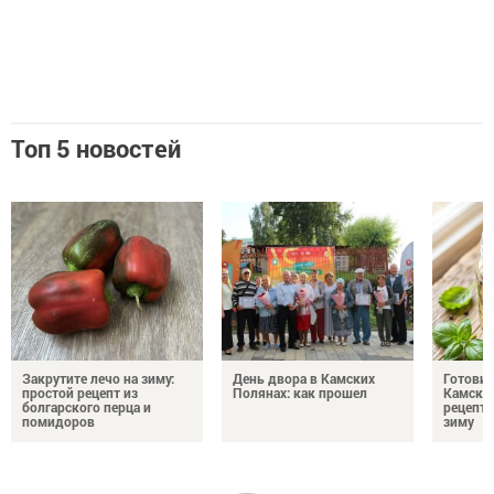
Топ 5 новостей
Закрутите лечо на зиму:
День двора в Камских
Готови
простой рецепт из
Полянах: как прошел
Камских
болгарского перца и
рецепты
помидоров
зиму