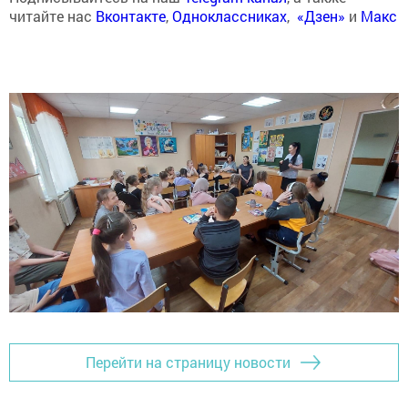
читайте нас
Вконтакте
,
Одноклассниках
,
«Дзен»
и
Макс
Перейти на страницу новости