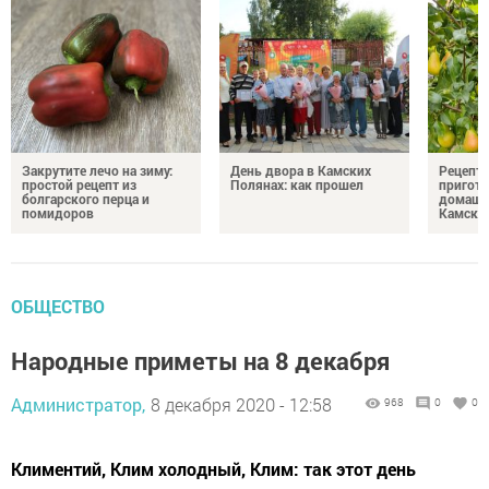
Закрутите лечо на зиму:
День двора в Камских
Рецепты
простой рецепт из
Полянах: как прошел
пригото
болгарского перца и
домашн
помидоров
Камски
ОБЩЕСТВО
Народные приметы на 8 декабря
Администратор,
8 декабря 2020 - 12:58
968
0
0
Климентий, Клим холодный, Клим: так этот день