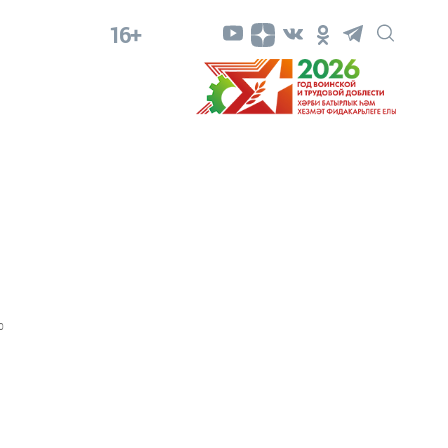
16+
0