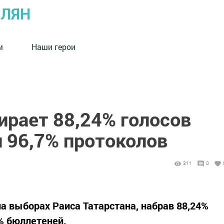
ОЛЯН
м
Наши герои
ирает 88,24% голосов
 96,7% протоколов
311
0
а выборах Раиса Татарстана, набрав 88,24%
0% бюллетеней.