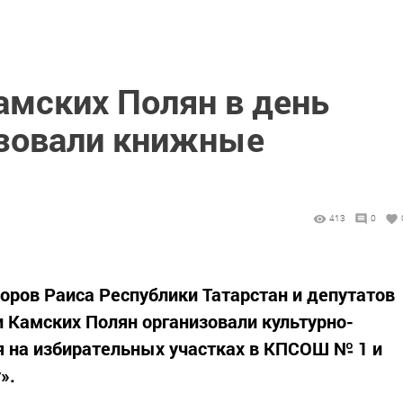
амских Полян в день
зовали книжные
413
0
боров Раиса Республики Татарстан и депутатов
и Камских Полян организовали культурно-
я на избирательных участках в КПСОШ № 1 и
».