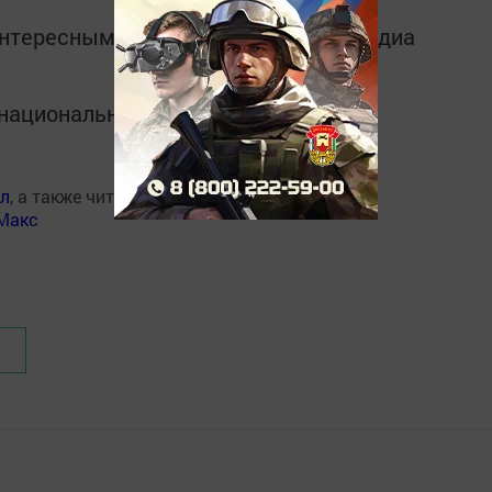
интересным в
Telegram-канале
Татмедиа
в национальном мессенджере MАХ:
ал
, а также читайте нас
Макс