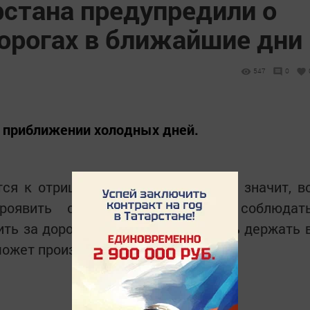
рстана предупредили о
дорогах в ближайшие дни
547
0
о приближении холодных дней.
ся к отрицательным значениям. А значит, в
роявить особую осторожность: соблюдат
ть за дорогой, свой тормозной путь держать 
может произойти внезапно.