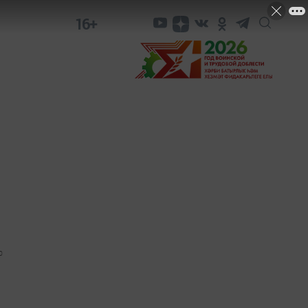
16+
0