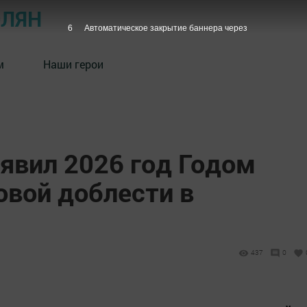
ОЛЯН
5
Автоматическое закрытие баннера через
м
Наши герои
явил 2026 год Годом
овой доблести в
437
0