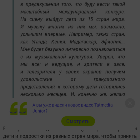
в предвкушении того, что буду вести такой
масштабный международный конкурс.
На сцену выйдут дети из 15 стран мира.
И музыку многих из них мы, возможно,
услышим впервые. Например, таких стран,
как Уганда, Кения, Мадагаскар, Эфиопия...
Мне будет безумно интересно познакомиться
с их музыкальной культурой. Уверен, что
мы все: и ведущие, и зрители в зале,
и телезрители у своих экранов получим
удовольствие от грандиозного
представления, к которому дети готовились
несколько месяцев. И, конечно же, желаю
удачи участникам!» — заявил Алексей
А вы уже видели новое видео Tatmedia
Воробьев.
Junior?
Cмотреть
В минувшие выходные в столицу Татарстана приехали
дети и подростки из разных стран мира, чтобы принять