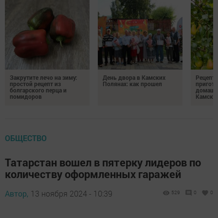
Закрутите лечо на зиму:
День двора в Камских
Рецепты
простой рецепт из
Полянах: как прошел
пригото
болгарского перца и
домашн
помидоров
Камски
ОБЩЕСТВО
Татарстан вошел в пятерку лидеров по
количеству оформленных гаражей
Автор,
13 ноября 2024 - 10:39
529
0
0