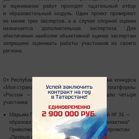
в оценивании работ проходят тщательный отбор
и образовательный модуль. Один проект проверяют
не менее трех экспертов, а в случае спорной оценки
назначается дополнительная экспертиза. Для
обеспечения наиболее объективной оценки экспертам
запрещено оценивать работы участников из своего
региона.
От Республики Татарстан в финал XXI сезона конкурса
«Моя страна — моя Россия» президентской платформы
«Россия — страна возможностей» прошли четыре
участника:
Марьям Галявеева, ученица МБОУ «Лицей № 35 —
образовательный центр „Галактика“
Приволжского района города Казани, с проектом
„Прорыв Art“