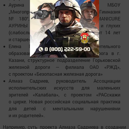
Аурина Хасанова, ученица МБОУ
„Многопрофильная полилингвальная Гимназия
№ 180“, с проектом „MINI STUDIO MANICURE
АУРИНЫ ХАСАНОВОЙ“ для слышащих и глухих
(слабослышащих) мужчин и женщин от 14 лет
и старше»
Елена Гудалина, педагог дополнительного
образования — Детская железная дорога в г.
Казани, структурное подразделение Горьковской
железной дороги — филиала ОАО «РЖД»,
с проектом «Безопасная железная дорога»
Алмаз Садриев, руководитель Ассоциации
исполнительских искусств для маленьких
зрителей «Калабала», с проектом «РАСскажи
о цирке. Новая российская социальная практика
для детей с ментальными нарушениями
и их родителей».
Например, суть проекта Алмаза Садриева в создании