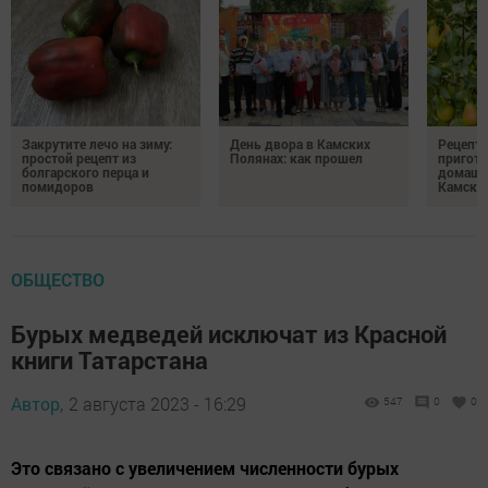
Закрутите лечо на зиму:
День двора в Камских
Рецепты
простой рецепт из
Полянах: как прошел
пригото
болгарского перца и
домашн
помидоров
Камски
ОБЩЕСТВО
Бурых медведей исключат из Красной
книги Татарстана
Автор,
2 августа 2023 - 16:29
547
0
0
Это связано с увеличением численности бурых