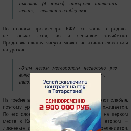
высокая (4 класс) пожарная опасность
лесов», — сказано в сообщении.
По словам профессора КФУ от жары страдают
не только леса, но и сельское хозяйство.
Продолжительная засуха может негативно сказаться
на урожае.
«Этим летом метеорологи несколько раз
фиксировали почвенную засуху», —
напомнил Переведенцев.
На гребне антициклона ветра обычно бывают слабые,
поэтому ураганов в ближайшие дни не ожидается.
По его словам, из опасных метеоявлений на первом
месте в Казани — сильный ветер, а на втором —
ливневые дожди, но их пока тоже не предвидится.