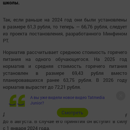
школы.
Так, если раньше на 2024 год они были установлены
в размере 61,3 рубля, то теперь — 66,76 рубля, следует
из проекта постановления, разработанного Минфином
РТ.
Норматив рассчитывает среднюю стоимость горячего
питания на одного обучающегося. На 2025 год
норматив и средняя стоимость горячего питания
установлен в размере 69,43 рубля вместо
планировавшихся ранее 63,75 рубля. В 2026 году
норматив вырастет до 72,21 рубля.
А вы уже видели новое видео Tatmedia
Junior?
Cмотреть
Документ проходит антикоррупционную экспертизу
до 8 августа. В случае его принятия он вступит в силу
с 1 января 2024 года.