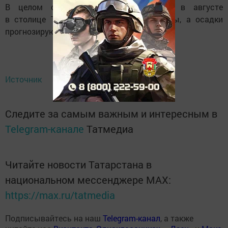
В целом среднемесячная температура в августе
в столице Татарстана будет выше нормы, а осадки
прогнозируются ниже нормы.
Источник
Следите за самым важным и интересным в
Telegram-канале
Татмедиа
Читайте новости Татарстана в
национальном мессенджере MАХ:
https://max.ru/tatmedia
Подписывайтесь на наш
Telegram-канал
, а также