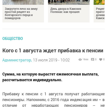
Закрутите лечо на зиму:
День двора в Камских
Рецепты
простой рецепт из
Полянах: как прошел
пригото
болгарского перца и
домашн
помидоров
Камски
ОБЩЕСТВО
Кого с 1 августа ждет прибавка к пенсии
Администратор,
13 июля 2019 - 10:02
1644
0
0
Сумма, на которую вырастет ежемесячная выплата,
рассчитывается индивидуально.
Прибавку к пенсии с 1 августа получат работающие
пенсионеры. Напомним, с 2016 года индексация им – в
отличие от неработающих пенсионеров – не