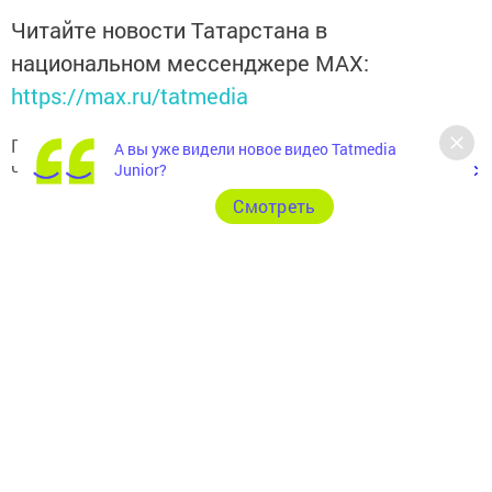
Читайте новости Татарстана в
национальном мессенджере MАХ:
https://max.ru/tatmedia
Подписывайтесь на наш
Telegram-канал
, а также
А вы уже видели новое видео Tatmedia
читайте нас
Вконтакте
,
Одноклассниках
,
«Дзен»
и
Макс
Junior?
Cмотреть
Перейти на страницу новости