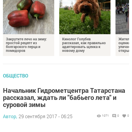
Закрутите лечо на зиму:
Кинолог Голубев
Жители
простой рецепт из
рассказал, как правильно
оценил
болгарского перца и
адаптировать щенка к
уличног
помидоров
новому дому
открыт
ОБЩЕСТВО
Начальник Гидрометцентра Татарстана
рассказал, ждать ли "бабьего лета" и
суровой зимы
Автор,
29 сентября 2017 - 06:25
1071
0
0