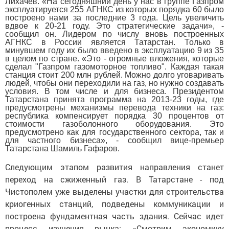
Лихачев. «На сегодняшний день у нас в группе Газпром
эксплуатируется 255 АГНКС из которых порядка 60 было
построено нами за последние 3 года. Цель увеличить
вдвое к 20-21 году. Это стратегические задачи», -
сообщил он. Лидером по числу вновь построенных
АГНКС в России является Татарстан. Только в
минувшем году их было введено в эксплуатацию 9 из 35
в целом по стране. «Это - огромные вложения, которые
сделал "Газпром газомоторное топливо". Каждая такая
станция стоит 200 млн рублей. Можно долго уговаривать
людей, чтобы они переходили на газ, но нужно создавать
условия. В том числе и для бизнеса. Президентом
Татарстана принята программа на 2013-23 годы, где
предусмотрены механизмы перевода техники на газ:
республика компенсирует порядка 30 процентов от
стоимости газоболонного оборудования. Это
предусмотрено как для государственного сектора, так и
для частного бизнеса», - сообщил вице-премьер
Татарстана Шамиль Гафаров.
Следующим этапом развития направления станет
переход на сжиженный газ. В Татарстане - под
Чистополем уже выделены участки для строительства
криогенных станций, подведены коммуникации и
построена фундаментная часть здания. Сейчас идет
процесс изучения рынка: «Смотрим экономику