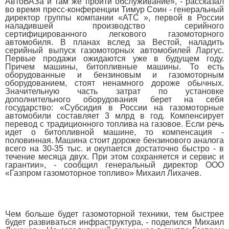
АвтоВАЗа и там же пройти обслуживание», - рассказал
во время пресс-конференции Тимур Соин - генеральный
директор группы компании «АТС », первой в России
наладившей производство серийного
сертифицированного легкового газомоторного
автомобиля. В планах вслед за Вестой, наладить
серийный выпуск газомоторных автомобилей Ларгус.
Первые продажи ожидаются уже в будущем году.
Причем машины, битопливные машины. То есть
оборудованные и бензиновым и газомоторным
оборудованием, стоят ненамного дороже обычных.
Значительную часть затрат по установке
дополнительного оборудования берет на себя
государство: «Субсидия в России на газомоторные
автомобили составляет 3 млрд в год. Компенсирует
перевод с традиционного топлива на газовое. Если речь
идет о битопливной машине, то компенсация -
половинная. Машина стоит дороже бензинового аналога
всего на 30-35 тыс. и окупается достаточно быстро - в
течение месяца двух. При этом сохраняется и сервис и
гарантии», - сообщил генеральный директор ООО
«Газпром газомоторное топливо» Михаил Лихачев.
Чем больше будет газомоторной техники, тем быстрее
будет развиваться инфраструктура, - поделился Михаил