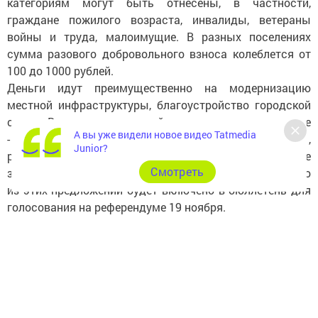
категориям могут быть отнесены, в частности,
граждане пожилого возраста, инвалиды, ветераны
войны и труда, малоимущие. В разных поселениях
сумма разового добровольного взноса колеблется от
100 до 1000 рублей.
Деньги идут преимущественно на модернизацию
местной инфраструктуры, благоустройство городской
среды. В числе предложений, которые звучали на сходе
А вы уже видели новое видео Tatmedia
- ремонт лестничного марша в районе школы №1,
Junior?
ремонт тротуаров центральной дороги, и наиболее
Cмотреть
злободневное - ремонт внутриквартальных дорог. Одно
из этих предложений будет включено в бюллетень для
голосования на референдуме 19 ноября.
Согласно нормативам ЦИК, референдум считается
состоявшимся, если в голосовании примут участие
более 50 процентов жителей поселения. Решение будет
принято, если за него проголосуют более половины
участников референдума. Итоги голосования будут
официально обнародованы. В случае принятия