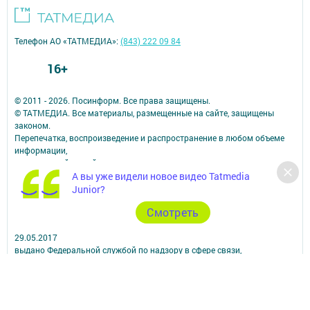
Телефон АО «ТАТМЕДИА»:
(843) 222 09 84
16+
© 2011 - 2026. Посинформ. Все права защищены.
© ТАТМЕДИА. Все материалы, размещенные на сайте, защищены
законом.
Перепечатка, воспроизведение и распространение в любом объеме
информации,
размещенной на сайте, возможна только с письменного согласия
А вы уже видели новое видео Tatmedia
редакций СМИ.
При поддержке Республиканского агентства по печати и массовым
Junior?
коммуникациям.
Cмотреть
Наименование СМИ: Посинформ
№ свидетельства о регистрации СМИ, дата: ЭЛ № ФС 77 - 69869 от
29.05.2017
выдано Федеральной службой по надзору в сфере связи,
информационных технологий и массовых коммуникаций
ФИО главного редактора: Халиуллина Надежда Михайловна
Адрес редакции: 423564, Российская Федерация, Республика
Татарстан, Нижнекамский район, пгт Камские Поляны, д. 1/18А,