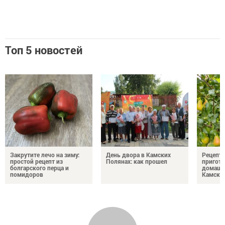
Топ 5 новостей
Закрутите лечо на зиму:
День двора в Камских
Рецепты
простой рецепт из
Полянах: как прошел
пригото
болгарского перца и
домашн
помидоров
Камски