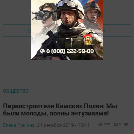
Перейти на страницу новости
ОБЩЕСТВО
Первостроители Камских Полян: Мы
были молоды, полны энтузиазма!
Елена Ромина,
24 декабря 2019 - 13:44
2302
0
1