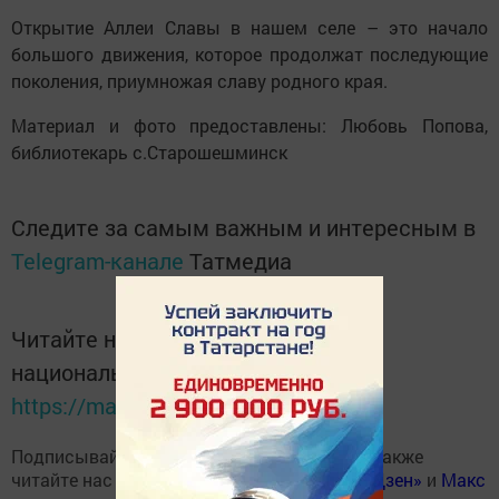
Открытие Аллеи Славы в нашем селе – это начало
большого движения, которое продолжат последующие
поколения, приумножая славу родного края.
Материал и фото предоставлены: Любовь Попова,
библиотекарь с.Старошешминск
Следите за самым важным и интересным в
Telegram-канале
Татмедиа
Читайте новости Татарстана в
национальном мессенджере MАХ:
https://max.ru/tatmedia
Подписывайтесь на наш
Telegram-канал
, а также
читайте нас
Вконтакте
,
Одноклассниках
,
«Дзен»
и
Макс