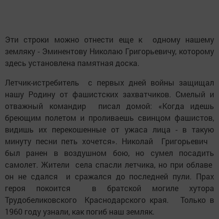
Эти строки можно отнести еще к одному нашему
земляку - Эминентову Николаю Григорьевичу, которому
здесь установлена памятная доска.
Летчик-истребитель с первых дней войны защищал
нашу Родину от фашистских захватчиков. Смелый и
отважный командир писал домой: «Когда идешь
бреющим полетом и проливаешь свинцом фашистов,
видишь их перекошенные от ужаса лица - в такую
минуту песни петь хочется». Николай Григорьевич
был ранен в воздушном бою, но сумел посадить
самолет. Жители села спасли летчика, но при облаве
он не сдался и сражался до последней пули. Прах
героя покоится в братской могиле хутора
Трудобеликовского Краснодарского края. Только в
1960 году узнали, как погиб наш земляк.