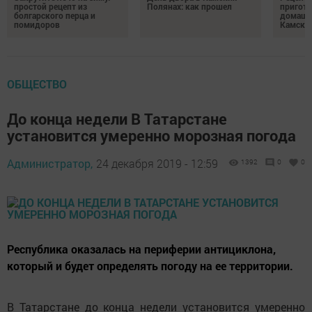
простой рецепт из
Полянах: как прошел
пригото
болгарского перца и
домашн
помидоров
Камски
ОБЩЕСТВО
До конца недели В Татарстане
установится умеренно морозная погода
Администратор,
24 декабря 2019 - 12:59
1392
0
0
Республика оказалась на периферии антициклона,
который и будет определять погоду на ее территории.
В Татарстане до конца недели установится умеренно