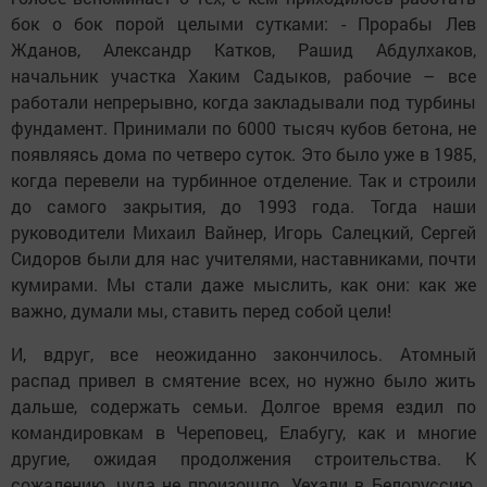
бок о бок порой целыми сутками: - Прорабы Лев
Жданов, Александр Катков, Рашид Абдулхаков,
начальник участка Хаким Садыков, рабочие – все
работали непрерывно, когда закладывали под турбины
фундамент. Принимали по 6000 тысяч кубов бетона, не
появляясь дома по четверо суток. Это было уже в 1985,
когда перевели на турбинное отделение. Так и строили
до самого закрытия, до 1993 года. Тогда наши
руководители Михаил Вайнер, Игорь Салецкий, Сергей
Сидоров были для нас учителями, наставниками, почти
кумирами. Мы стали даже мыслить, как они: как же
важно, думали мы, ставить перед собой цели!
И, вдруг, все неожиданно закончилось. Атомный
распад привел в смятение всех, но нужно было жить
дальше, содержать семьи. Долгое время ездил по
командировкам в Череповец, Елабугу, как и многие
другие, ожидая продолжения строительства. К
сожалению, чуда не произошло. Уехали в Белоруссию,