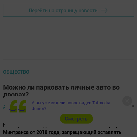
Перейти на страницу новости
ОБЩЕСТВО
Можно ли парковать личные авто во
дворах?
А вы уже видели новое видео Tatmedia
Администратор,
24 декабря 2019 - 11:48
1311
0
0
Junior?
Cмотреть
Накануне 2020 года все начали вспоминать про указ
Минтранса от 2018 года, запрещающий оставлять