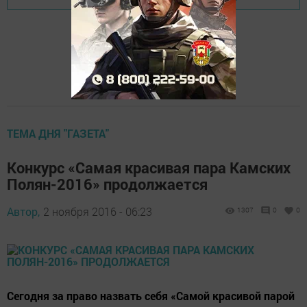
ТЕМА ДНЯ "ГАЗЕТА"
Конкурс «Самая красивая пара Камских
Полян-2016» продолжается
Автор,
2 ноября 2016 - 06:23
1307
0
0
Сегодня за право назвать себя «Самой красивой парой