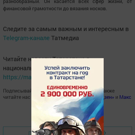
разнообразный. Он касается всех сфер жизни, от
финансовой грамотности до вязания носков.
Следите за самым важным и интересным в
Telegram-канале
Татмедиа
Читайте новости Татарстана в
национальном мессенджере MАХ:
https://max.ru/tatmedia
Подписывайтесь на наш
Telegram-канал
, а также
читайте нас
Вконтакте
,
Одноклассниках
,
«Дзен»
и
Макс
Перейти на страницу новости