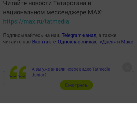
Читайте новости Татарстана в
национальном мессенджере MАХ:
https://max.ru/tatmedia
Подписывайтесь на наш
Telegram-канал
, а также
читайте нас
Вконтакте
,
Одноклассниках
,
«Дзен»
и
Макс
А вы уже видели новое видео Tatmedia
Junior?
Перейти на страницу новости
Cмотреть