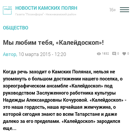
НОВОСТИ КАМСКИХ ПОЛЯН
16+
Газета "Посинформ" - Нижнекамский район
ОБЩЕСТВО
Мы любим тебя, «Калейдоскоп»!
Автор,
10 марта 2015 - 12:20
1832
0
0
Когда речь заходит о Камских Полянах, нельзя не
упомянуть о большом достижении нашего поселка, о
хореографическом ансамбле «Калейдоскоп» под
руководством Заслуженного работника культуры
Надежды Александровны Кочуровой. «Калейдоскоп» -
это наша гордость, наша ярчайшая жемчужина, о
которой сегодня знают во всем Татарстане и даже
далеко за его пределами. «Калейдоскоп» зародился
еще...