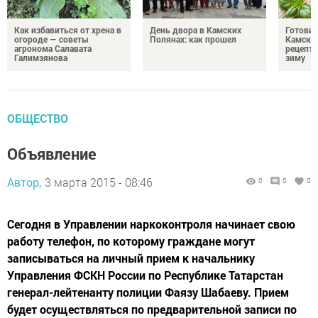
Как избавиться от хрена в
День двора в Камских
Готови
огороде — советы
Полянах: как прошел
Камских
агронома Салавата
рецепты
Галимзянова
зиму
ОБЩЕСТВО
Объявление
Автор,
3 марта 2015 - 08:46
0
0
0
Сегодня в Управлении наркоконтроля начинает свою
работу телефон, по которому граждане могут
записываться на личный прием к начальнику
Управления ФСКН России по Республике Татарстан
генерал-лейтенанту полиции Фаязу Шабаеву. Прием
будет осуществляться по предварительной записи по