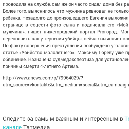
проводила на службе, сам же он часто сидел дома без р
Более того, выяснилось что мужчина ревновал не только 
ребенка. Незадолго до произошедшего Евгения выложил
странице в соцсети фото сына и подписала его «Мо
мужчина», пишет нижегородский портал Proгород. Мог
переполнить чашу терпения убийцы, сейчас выясняет сл
По факту совершения преступления возбуждено уголовн
статье «Убийство малолетнего». Максиму Гореву уже 
обвинение. Назначена судмедэкспертиза для установле
причины смерти 4-летнего Артема.
http://www.anews.com/p/79964029/?
utm_source=vkontakte&utm_medium=social&utm_campaig
Следите за самым важным и интересным в
T
канале
Татмедиа