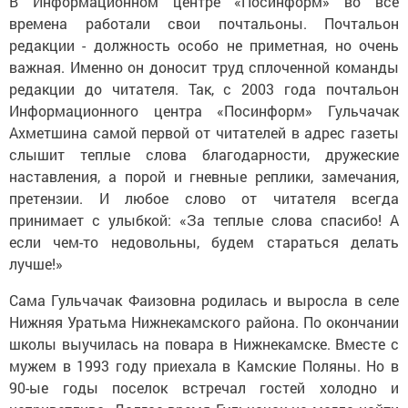
В Информационном центре «Посинформ» во все
времена работали свои почтальоны. Почтальон
редакции - должность особо не приметная, но очень
важная. Именно он доносит труд сплоченной команды
редакции до читателя. Так, с 2003 года почтальон
Информационного центра «Посинформ» Гульчачак
Ахметшина самой первой от читателей в адрес газеты
слышит теплые слова благодарности, дружеские
наставления, а порой и гневные реплики, замечания,
претензии. И любое слово от читателя всегда
принимает с улыбкой: «За теплые слова спасибо! А
если чем-то недовольны, будем стараться делать
лучше!»
Сама Гульчачак Фаизовна родилась и выросла в селе
Нижняя Уратьма Нижнекамского района. По окончании
школы выучилась на повара в Нижнекамске. Вместе с
мужем в 1993 году приехала в Камские Поляны. Но в
90-ые годы поселок встречал гостей холодно и