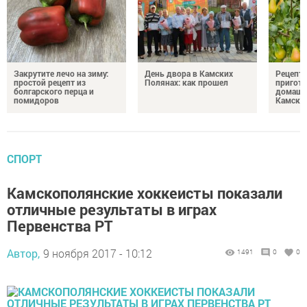
Закрутите лечо на зиму:
День двора в Камских
Рецепты
простой рецепт из
Полянах: как прошел
пригото
болгарского перца и
домашн
помидоров
Камски
СПОРТ
Камскополянские хоккеисты показали
отличные результаты в играх
Первенства РТ
Автор,
9 ноября 2017 - 10:12
1491
0
0