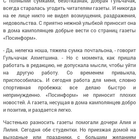
С полными сумками, безотказная, добрая Гульчачак,
всегда старалась угодить читателям газеты. И никогда
на ее лице никто не видел возмущения, раздражения,
недовольства. С приятно нежной улыбкой приносит она
в дома камполянцев добрые вести со страниц газеты
«Посинформ».
- Да, нелегка ноша, тяжела сумка почтальона, - говорит
Гульчачак Ахметшина. - Но с момента, как пришла
работать в редакцию, не допускала мысли, чтобы уйти
на другую работу. Со временем привыкла,
приспособилась. И сегодня работа для меня, словно
спортивная пробежка: все делаю быстро и
непринужденно. «Посинформ» не приносит плохих
новостей. А газета, несущая в дома камполянцев добро
и позитив, и раздается легко.
Частенько разносить газеты помогали дочери Алия и
Лилия. Сегодня обе студентки. Но приезжая домой на
выходные или праздники, с большим желанием