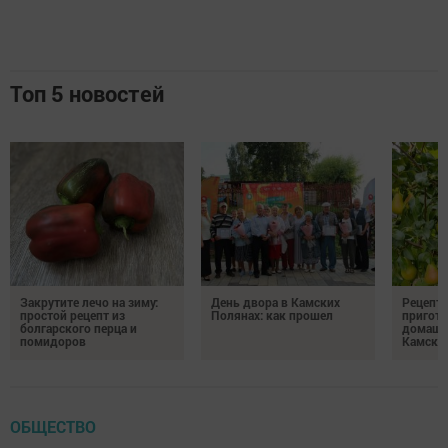
Топ 5 новостей
Закрутите лечо на зиму:
День двора в Камских
Рецепты
простой рецепт из
Полянах: как прошел
пригото
болгарского перца и
домашн
помидоров
Камски
ОБЩЕСТВО