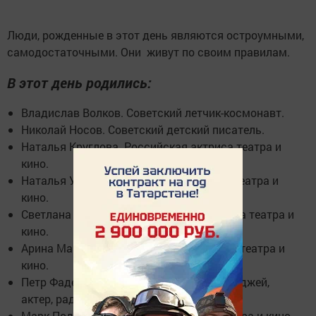
Люди, рожденные в этот день являются остроумными,
самодостаточными. Они живут по своим правилам.
В этот день родились:
Владислав Волков. Советский летчик-космонавт.
Николай Носов. Советский детский писатель.
Наталья Круглова. Российская актриса театра и
кино.
Наталья Ушакова. Российская актриса театра и
кино.
Светлана Казарцева. Российская актриса театра и
кино.
Арина Маракулина. Российская актриса театра и
кино.
Петр Фадеев. Российский журналист, ди-джей,
актер, радио- и телеведущий.
Марк Подлесный. Российский актер театра и кино.