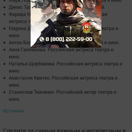
Денис Талалаев. Российский телеведущий.
Фарида Муминова. Советская и российская
актриса театра и кино, танцовщица.
Марина Даминева. Российская актриса театра и
кино.
Антон Богданов. Российский актер театра и кино.
Анна Галлямова. Российская актриса театра и
кино.
Наталья Щербакова. Российская актриса театра и
кино.
Анастасия Квитко. Российская актриса театра и
кино.
Станислав Ткаченко. Российский актер театра и
кино.
Источник
Следите за самым важным и интересным в