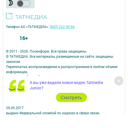
Телефон АО «ТАТМЕДИА»:
(843) 222 09 84
16+
© 2011 - 2026. Посинформ. Все права защищены.
© ТАТМЕДИА. Все материалы, размещенные на сайте, защищены
законом.
Перепечатка, воспроизведение и распространение в любом объеме
информации,
размещенной на сайте, возможна только с письменного согласия
А вы уже видели новое видео Tatmedia
редакций СМИ.
При поддержке Республиканского агентства по печати и массовым
Junior?
коммуникациям.
Cмотреть
Наименование СМИ: Посинформ
№ свидетельства о регистрации СМИ, дата: ЭЛ № ФС 77 - 69869 от
29.05.2017
выдано Федеральной службой по надзору в сфере связи,
информационных технологий и массовых коммуникаций
ФИО главного редактора: Халиуллина Надежда Михайловна