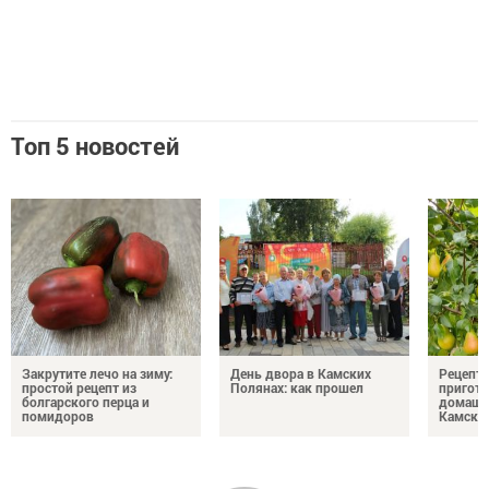
Топ 5 новостей
Закрутите лечо на зиму:
День двора в Камских
Рецепты
простой рецепт из
Полянах: как прошел
пригото
болгарского перца и
домашн
помидоров
Камски