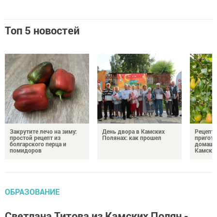
Топ 5 новостей
Закрутите лечо на зиму:
День двора в Камских
Рецепты
простой рецепт из
Полянах: как прошел
пригото
болгарского перца и
домашн
помидоров
Камски
ОБРАЗОВАНИЕ
Светлана Титова из Камских Полян -