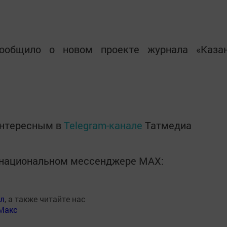
сообщило о новом проекте журнала «Каза
интересным в
Telegram-канале
Татмедиа
в национальном мессенджере MАХ:
ал
, а также читайте нас
Макс