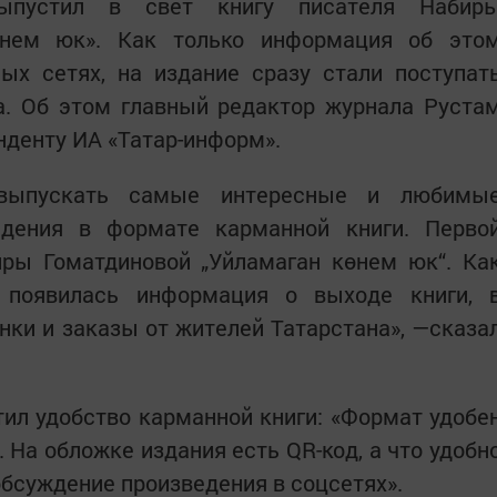
ыпустил в свет книгу писателя Набир
өнем юк». Как только информация об это
ых сетях, на издание сразу стали поступат
а. Об этом главный редактор журнала Руста
нденту ИА «Татар-информ».
выпускать самые интересные и любимы
едения в формате карманной книги. Перво
иры Гоматдиновой „Уйламаган көнем юк“. Ка
 появилась информация о выходе книги, 
нки и заказы от жителей Татарстана», —сказа
ил удобство карманной книги: «Формат удобе
 На обложке издания есть QR-код, а что удобн
 обсуждение произведения в соцсетях».