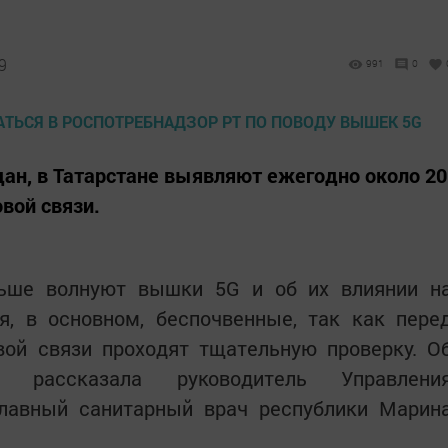
9
991
0
ан, в Татарстане выявляют ежегодно около 20
вой связи.
льше волнуют вышки 5G и об их влиянии н
я, в основном, беспочвенные, так как пере
вой связи проходят тщательную проверку. О
ассказала руководитель Управлени
лавный санитарный врач республики Марин