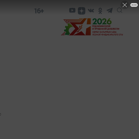
16+
0