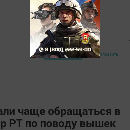
Отправить
Авторизоваться
али чаще обращаться в
р РТ по поводу вышек