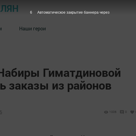
ОЛЯН
5
Автоматическое закрытие баннера через
м
Наши герои
 Набиры Гиматдиновой
ь заказы из районов
6
1006
0