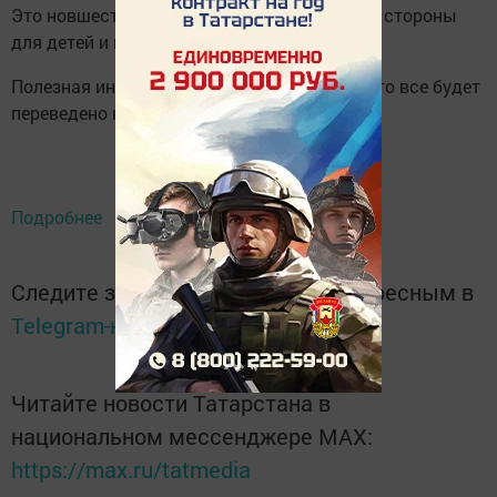
Это новшество отразится с положительной стороны
для детей и взрослого населения.
Полезная информация и многое другое — это все будет
переведено на татарский язык.
Подробнее
Следите за самым важным и интересным в
Telegram-канале
Татмедиа
Читайте новости Татарстана в
национальном мессенджере MАХ:
https://max.ru/tatmedia