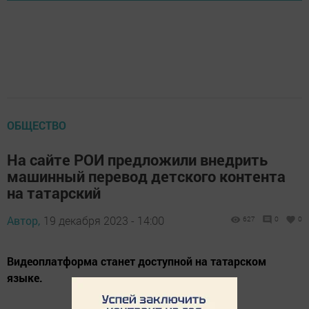
ОБЩЕСТВО
На сайте РОИ предложили внедрить
машинный перевод детского контента
на татарский
Автор,
19 декабря 2023 - 14:00
627
0
0
Видеоплатформа станет доступной на татарском
языке.