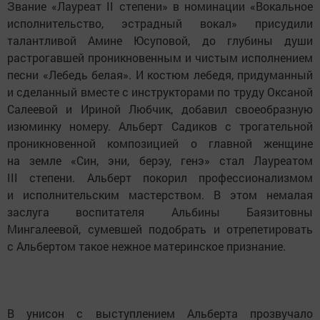
Звание «Лауреат II степени» в номинации «Вокальное
исполнительство, эстрадный вокал» присудили
талантливой Амине Юсуповой, до глубины души
растрогавшей проникновенным и чистым исполнением
песни «Лебедь белая». И костюм лебедя, придуманный
и сделанный вместе с инструкторами по труду Оксаной
Салеевой и Ириной Любчик, добавил своеобразную
изюминку номеру. Альберт Садиков с трогательной
проникновенной композицией о главной женщине
на земле «Син, эни, берэу, генэ» стал Лауреатом
III степени. Альберт покорил профессионализмом
и исполнительским мастерством. В этом немалая
заслуга воспитателя Альбины Баязитовны
Мингалеевой, сумевшей подобрать и отрепетировать
с Альбертом такое нежное материнское признание.
В унисон с выступлением Альберта прозвучало