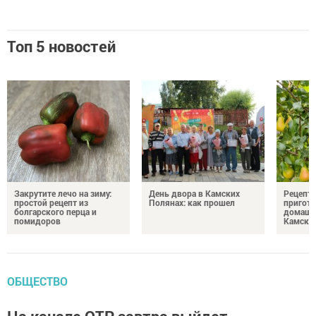
Топ 5 новостей
Закрутите лечо на зиму:
День двора в Камских
Рецепты
простой рецепт из
Полянах: как прошел
пригото
болгарского перца и
домашн
помидоров
Камски
ОБЩЕСТВО