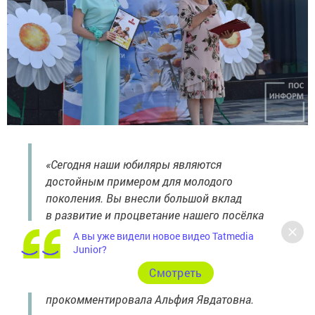
«Сегодня наши юбиляры являются
достойным примером для молодого
поколения. Вы внесли большой вклад
в развитие и процветание нашего посёлка
Камские Поляны, воспитали замечательных,
А вы уже видели новое видео Tatmedia
очень порядочных детей. Пусть ваши дети,
Junior?
внуки и правнуки славят ваш род
Cмотреть
и продолжают семейные традиции!», —
прокомментировала Альфия Явдатовна.