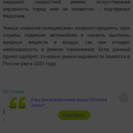
нарушает скоростной режим, искусственная
неровность перед ним не появится» - подчеркнул
Федосеев.
Умные «лежачие полицейские» позволят продлить срок
службы подвески автомобиля и снизить выхлопы
вредных веществ в воздух, так как отпадет
необходимость в резком торможении. Если данный
проект одобрят, то новые умные неровности появятся в
России уже в 2021 году.
Источник
А вы уже видели новое видео Tatmedia
Junior?
Следите за самым важным и интересным в
Cмотреть
Telegram-канале
Татмедиа