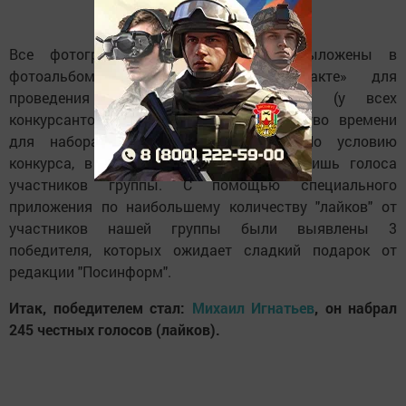
Все фотографии участников были выложены в
фотоальбом нашей группы «ВКонтакте» для
проведения зрительского голосования (у всех
конкурсантов было одинаковое количество времени
для набора зрительских симпатий). По условию
конкурса, в голосовании учитывались лишь голоса
участников группы. С помощью специального
приложения по наибольшему количеству "лайков" от
участников нашей группы были выявлены 3
победителя, которых ожидает сладкий подарок от
редакции "Посинформ".
Итак, победителем стал:
Михаил Игнатьев
, он набрал
245 честных голосов (лайков).