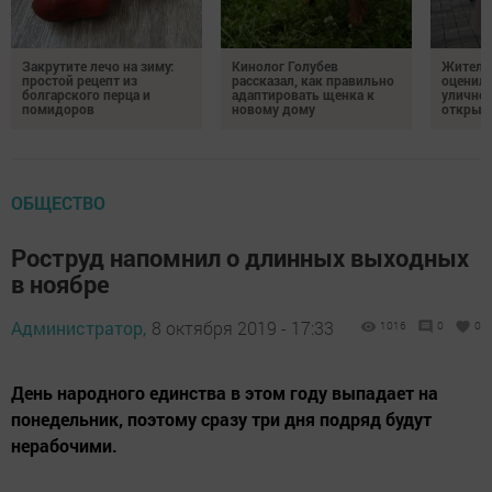
Закрутите лечо на зиму:
Кинолог Голубев
Жители
простой рецепт из
рассказал, как правильно
оценил
болгарского перца и
адаптировать щенка к
уличног
помидоров
новому дому
открыт
ОБЩЕСТВО
Роструд напомнил о длинных выходных
в ноябре
Администратор,
8 октября 2019 - 17:33
1016
0
0
День народного единства в этом году выпадает на
понедельник, поэтому сразу три дня подряд будут
нерабочими.