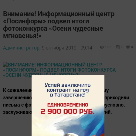
Внимание! Информационный центр
«Посинформ» подвел итоги
фотоконкурса «Осени чудесные
мгновенья!»
Администратор,
9 октября 2019 - 09:14
1382
0
0
К сожалению, наш конкурс подошел к своему
завершению. Ежедневно к нам в редакцию приходили
письма с фотографиями. Все участники, безусловно,
заслуживают победы и зрительских симпатий.