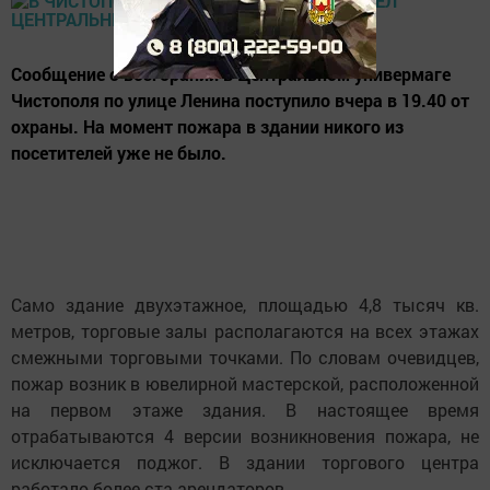
Сообщение о возгорании в Центральном универмаге
Чистополя по улице Ленина поступило вчера в 19.40 от
охраны. На момент пожара в здании никого из
посетителей уже не было.
Само здание двухэтажное, площадью 4,8 тысяч кв.
метров, торговые залы располагаются на всех этажах
смежными торговыми точками. По словам очевидцев,
пожар возник в ювелирной мастерской, расположенной
на первом этаже здания. В настоящее время
отрабатываются 4 версии возникновения пожара, не
исключается поджог. В здании торгового центра
работало более ста арендаторов.