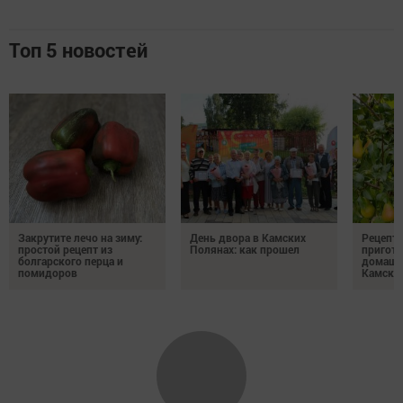
Топ 5 новостей
Закрутите лечо на зиму:
День двора в Камских
Рецепты
простой рецепт из
Полянах: как прошел
пригото
болгарского перца и
домашн
помидоров
Камски