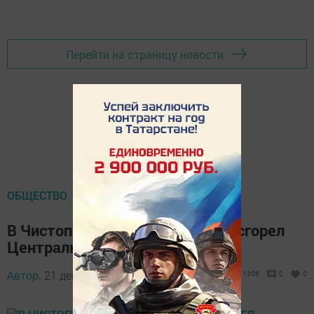
Перейти на страницу новости
ОБЩЕСТВО
В Чистополе в крупном пожаре сгорел
Центральный универмаг
Автор,
21 декабря 2016 - 06:26
1306
0
0