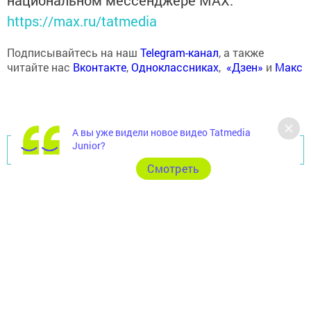
национальном мессенджере MАХ:
https://max.ru/tatmedia
Подписывайтесь на наш
Telegram-канал
, а также
читайте нас
Вконтакте
,
Одноклассниках
,
«Дзен»
и
Макс
А вы уже видели новое видео Tatmedia
Junior?
Перейти на страницу новости
Cмотреть