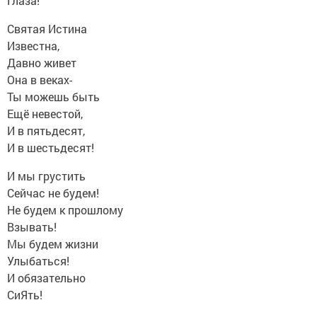
Глаза!
Святая Истина
Известна,
Давно живет
Она в веках-
Ты можешь быть
Ещё невестой,
И в пятьдесят,
И в шестьдесят!
И мы грустить
Сейчас не будем!
Не будем к прошлому
Взывать!
Мы будем жизни
Улыбаться!
И обязательно
СиЯть!