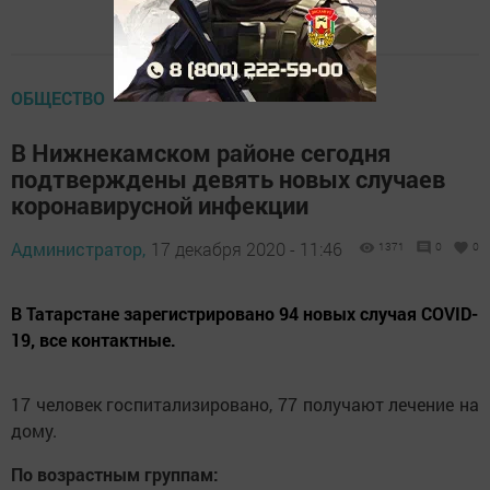
ОБЩЕСТВО
В Нижнекамском районе сегодня
подтверждены девять новых случаев
коронавирусной инфекции
Администратор,
17 декабря 2020 - 11:46
1371
0
0
В Татарстане зарегистрировано 94 новых случая COVID-
19, все контактные.
17 человек госпитализировано, 77 получают лечение на
дому.
По возрастным группам: