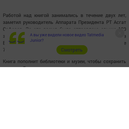
Работой над книгой занимались в течение двух лет,
заметил руководитель Аппарата Президента РТ Асгат
Сафаров. За это время было отправлено свыше 100
А вы уже видели новое видео Tatmedia
запросов в архивы регионов страны, а также в
Junior?
Беларусь, Украину и другие страны, проведено более
700 встреч с ветеранами и их близкими.
Cмотреть
Книга пополнит библиотеки и музеи, чтобы сохранить
историю Татарстана и память о руководителях городов
и районов.
Президент Татарстана Рустам Минниханов выразил
благодарность коллективу проекта за огромный труд,
который был проделан за два этих года. Он полагает,
что издание будет востребованным, поэтому стоит
перевести его и в электронный формат. Это позволит
ознакомиться с ним большему количеству желающих.