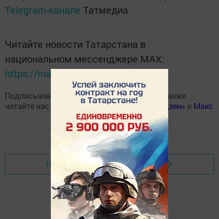
Telegram-канале
Татмедиа
Читайте новости Татарстана в
национальном мессенджере MАХ:
https://max.ru/tatmedia
Подписывайтесь на наш
Telegram-канал
, а также
читайте нас
Вконтакте
,
Одноклассниках
,
«Дзен»
и
Макс
Перейти на страницу новости