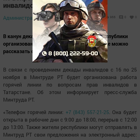
инвалидов
Администратор,
24 ноября 2020 - 09:41
966
0
0
В канун декады инвалидов для жителей республики
организована консультация по телефону, где можно
рассказать о своих талантах.
В связи с проведением декады инвалидов с 16 по 25
ноября в Минтруде РТ будет организована работа
горячей линии по вопросам прав инвалидов в
Татарстане. Об этом информирует пресс-служба
Минтруда РТ.
«Телефон горячей линии:
+7 (843) 557-21-25
. Она будет
открыта в рабочие дни с 9:00 до 18:00, перерыв с 12:00
до 13:00. Также жители республики могут отправлять в
Минтруд РТ свои предложения на электронный адрес: