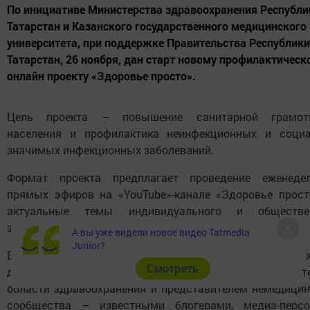
По инициативе Министерства здравоохранения Республи
Татарстан и Казанского государственного медицинского
университета, при поддержке Правительства Республики
Татарстан, 26 ноября, дан старт новому профилактическ
онлайн проекту «Здоровье просто».
Цель проекта – повышение санитарной грамот
населения и профилактика неинфекционных и социа
значимых инфекционных заболеваний.
Формат проекта предплагает проведение еженеде
прямых эфиров на «YouTube»-канале «Здоровье прост
актуальные темы индивидуального и обществе
здоровья.
А вы уже видели новое видео Tatmedia
Junior?
В каждом прямом эфире вы станете участником 
Cмотреть
дискуссии с ведущим специалистом на выбранную т
области здравоохранения и представителем немедицин
сообщества – известными блогерами, медиа-персо