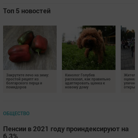
Топ 5 новостей
Закрутите лечо на зиму:
Кинолог Голубев
Жители
простой рецепт из
рассказал, как правильно
оценил
болгарского перца и
адаптировать щенка к
уличног
помидоров
новому дому
открыт
ОБЩЕСТВО
Пенсии в 2021 году проиндексируют на
6,3%