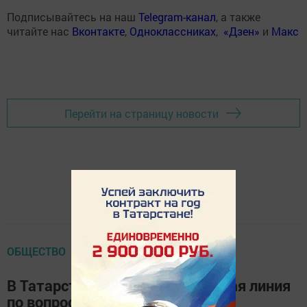
Подписывайтесь на наш
Telegram-канал
, а также
читайте нас
Вконтакте
,
Одноклассниках
,
«Дзен»
и
Макс
Перейти на страницу новости
ОБЩЕСТВО
В Татарстане заработала горячая линия
по вопросам соблюдения прав