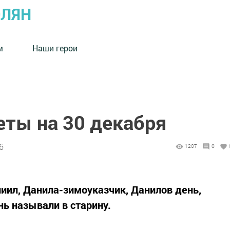
ОЛЯН
м
Наши герои
ты на 30 декабря
6
1207
0
ниил, Данила-зимоуказчик, Данилов день,
нь называли в старину.