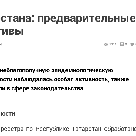
рстана: предварительные
ктивы
3
1331
0
а неблагополучную эпидемиологическую
ости наблюдалась особая активность, также
и в сфере законодательства.
ности
реестра по Республике Татарстан обработан