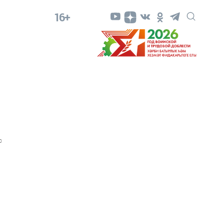
16+
0