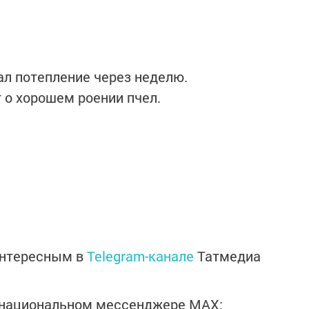
вал потепление через неделю.
 о хорошем роении пчел.
интересным в
Telegram-канале
Татмедиа
в национальном мессенджере MАХ: