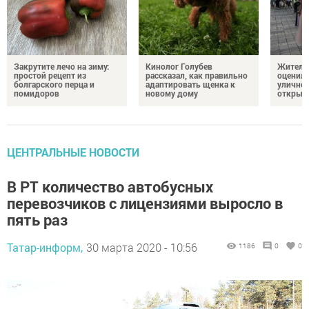
Закрутите лечо на зиму:
Кинолог Голубев
Жители
простой рецепт из
рассказал, как правильно
оценил
болгарского перца и
адаптировать щенка к
уличног
помидоров
новому дому
открыт
ЦЕНТРАЛЬНЫЕ НОВОСТИ
В РТ количество автобусных
перевозчиков с лицензиями выросло в
пять раз
Татар-информ,
30 марта 2020 - 10:56
1186
0
0