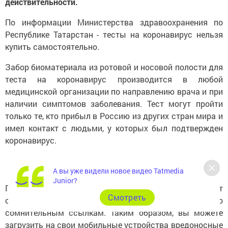
действительности.
По информации Министерства здравоохранения по
Республике Татарстан - тесты на коронавирус нельзя
купить самостоятельно.
Забор биоматериала из ротовой и носовой полости для
теста на коронавирус производится в любой
медицинской организации по направлению врача и при
наличии симптомов заболевания. Тест могут пройти
только те, кто прибыл в Россию из других стран мира и
имел контакт с людьми, у которых был подтвержден
коронавирус.
А вы уже видели новое видео Tatmedia
Junior?
Полиция Казани напоминает, что не следует
Cмотреть
сканировать неизвестные QR-коды и переходить по
сомнительным ссылкам. Таким образом, вы можете
загрузить на свои мобильные устройства вредоносные