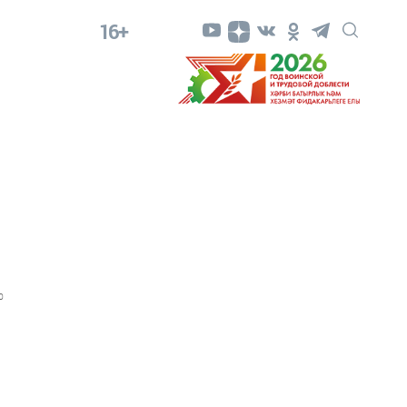
16+
0