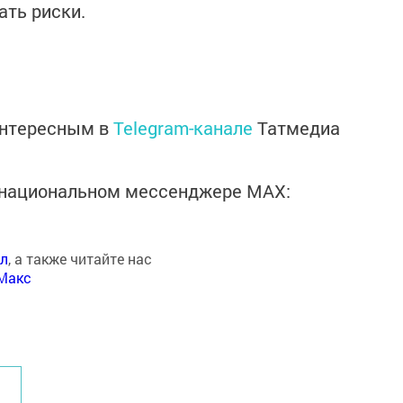
ть риски.
интересным в
Telegram-канале
Татмедиа
в национальном мессенджере MАХ:
ал
, а также читайте нас
Макс