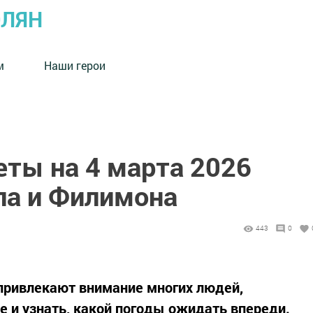
ОЛЯН
м
Наши герои
ты на 4 марта 2026
па и Филимона
443
0
ривлекают внимание многих людей,
 и узнать, какой погоды ожидать впереди.