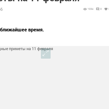
56
1034
0
а ближайшее время.