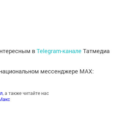
интересным в
Telegram-канале
Татмедиа
в национальном мессенджере MАХ:
ал
, а также читайте нас
Макс