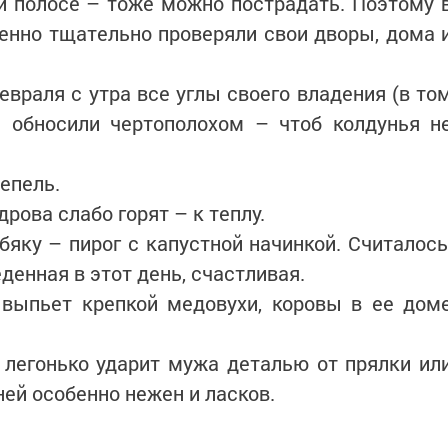
ей полосе – тоже можно пострадать. Поэтому 
енно тщательно проверяли свои дворы, дома 
евраля с утра все углы своего владения (в то
) обносили чертополохом – чтоб колдунья н
тепель.
дрова слабо горят – к теплу.
бяку – пирог с капустной начинкой. Считалось
денная в этот день, счастливая.
 выпьет крепкой медовухи, коровы в ее дом
 легонько ударит мужа деталью от прялки ил
ней особенно нежен и ласков.