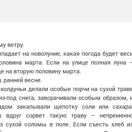
му ветру.
ыпадает на новолуние, какая погода будет вес
половина марта. Если на улице полная луна 
де на вторую половину марта.
, ранней весне.
 колдуньи делали особые порчи на сухой трав
из-под снега, заворачивали особым образом, 
ядом закапывали щепотку соли или сахара
ек вдруг сорвет такую траву – непременн
з сухой соломы в поле. Если съесть хлеб и