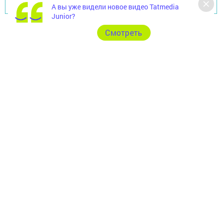
Перейти на страницу новости
А вы уже видели новое видео Tatmedia
Junior?
Cмотреть
Главная
Фотогалереи