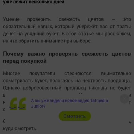
уже лежит несколько дней.
Умение проверить свежесть цветов — это
обязательный навык, который убережёт вас от траты
денег на увядший букет. В этой статье мы расскажем,
на что обратить внимание при выборе.
Почему важно проверять свежесть цветов
перед покупкой
Многие покупатели стесняются внимательно
осматривать букет, полагаясь на честность продавца.
Однако добросовестный продавец никогда не будет
возражать против осмотра. Напротив, если вам
А вы уже видели новое видео Tatmedia
не дают нормально рассмотреть товар или торопят
Junior?
с выбором — это само по себе тревожный сигнал.
Cмотреть
Свежий цветок говорит сам за себя, но нужно знать,
куда смотреть.