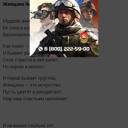
Женщина бывает разной:
Мудрой, женственной, прекрасной.
Её сила в изумленьи,
Вдохновленьи, обольщеньи.
Как полет — она воздушна,
И бывает равнодушна.
Сила страсти в ней кипит,
Но порою и молчит.
И порой бывает грустно,
Женщина — это искусство.
Пусть цветёт и расцветает,
Мир наш счастьем наполняет.
И не важно сколько лет,