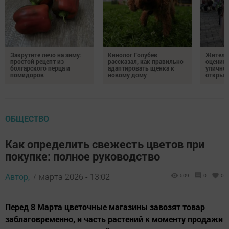
Закрутите лечо на зиму:
Кинолог Голубев
Жители
простой рецепт из
рассказал, как правильно
оценил
болгарского перца и
адаптировать щенка к
уличног
помидоров
новому дому
открыт
ОБЩЕСТВО
Как определить свежесть цветов при
покупке: полное руководство
Автор,
7 марта 2026 - 13:02
509
0
0
Перед 8 Марта цветочные магазины завозят товар
заблаговременно, и часть растений к моменту продажи