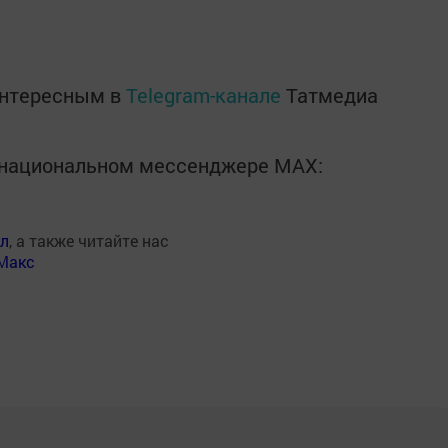
интересным в
Telegram-канале
Татмедиа
в национальном мессенджере MАХ:
ал
, а также читайте нас
Макс