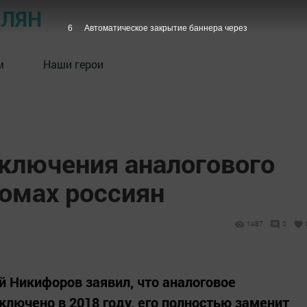
ОЛЯН
5
Автоматическое закрытие баннера через
м
Наши герои
тключения аналогового
домах россиян
1487
0
 Никифоров заявил, что аналоговое
ключено в 2018 году, его полностью заменит