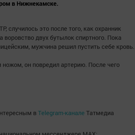
ером в Нижнекамске.
Р, случилось это после того, как охранник
а воровство двух бутылок спиртного. Пока
лицейским, мужчина решил пустить себе кровь.
 ножом, он повредил артерию. После чего
интересным в
Telegram-канале
Татмедиа
в национальном мессенджере MАХ: