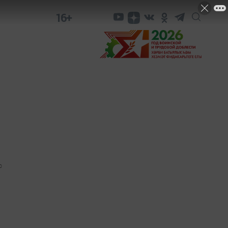
16+
0