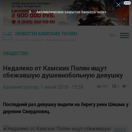
4
Автоматическое закрытие баннера через
НОВОСТИ КАМСКИХ ПОЛЯН
16+
Газета "Посинформ" - Нижнекамский район
ОБЩЕСТВО
Недалеко от Камских Полян ищут
сбежавшую душевнобольную девушку
Администратор,
1 июня 2018 - 15:59
2231
0
1
Последний раз девушку видели на берегу реки Шешма у
деревни Свердловец.