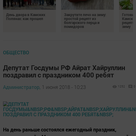
День двора в Камских
Закрутите лечо на зиму:
Готови
Полянах: как прошел
простой рецепт из
Камских
болгарского перца и
рецепты
помидоров
зиму
ОБЩЕСТВО
Депутат Госдумы РФ Айрат Хайруллин
поздравил с праздником 400 ребят
Администратор,
1 июня 2018 - 10:23
1252
0
На день раньше состоялся ежегодный праздник,