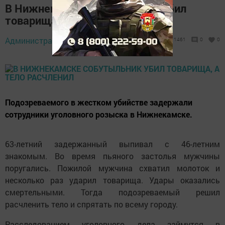
В Нижнекамске собутыльник убил
товарища, а тело расчленил
Администратор,
1 июня 2018 - 13:18
1461
0
0
Подозреваемого в жестком убийстве задержали
сотрудники уголовного розыска в Нижнекамске.
63-летний задержанный выпивал с 46-летним
знакомым. Во время пьяного застолья мужчины
поругались. Пожилой мужчина схватил молоток и
несколько раз ударил товарища. Удары оказались
смертельными. Тогда подозреваемый решил
расчленить тело и спрятать по всему городу.
Расследованием уголовного дела займутся в