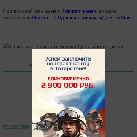
Подписывайтесь на наш
Telegram-канал
, а также
читайте нас
Вконтакте
,
Одноклассниках
,
«Дзен»
и
Макс
Перейти на страницу новости
ОБЩЕСТВО