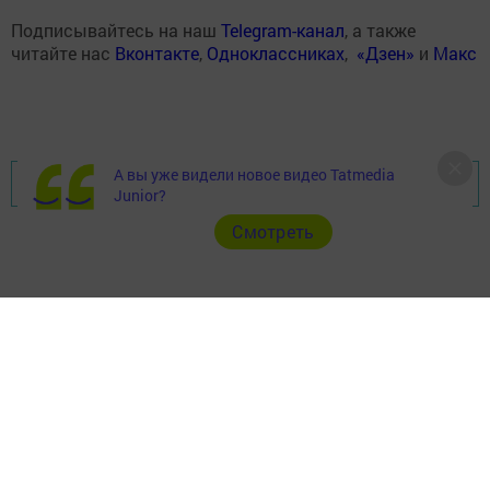
Подписывайтесь на наш
Telegram-канал
, а также
читайте нас
Вконтакте
,
Одноклассниках
,
«Дзен»
и
Макс
А вы уже видели новое видео Tatmedia
Перейти на страницу новости
Junior?
Cмотреть