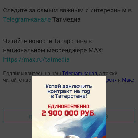
Следите за самым важным и интересным в
Telegram-канале
Татмедиа
Читайте новости Татарстана в
национальном мессенджере MАХ:
https://max.ru/tatmedia
Подписывайтесь на наш
Telegram-канал
, а также
читайте нас
Вконтакте
,
Одноклассниках
,
«Дзен»
и
Макс
Перейти на страницу новости