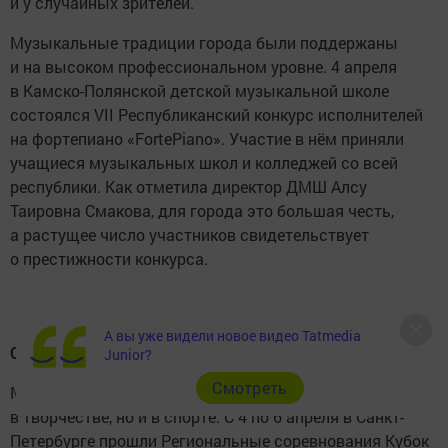
и у случайных зрителей.
Музыкальные традиции города были поддержаны
и на высоком профессиональном уровне. 4 апреля
в Камско-Полянской детской музыкальной школе
состоялся VII Республиканский конкурс исполнителей
на фортепиано «FortePiano». Участие в нём приняли
учащиеся музыкальных школ и колледжей со всей
республики. Как отметила директор ДМШ Алсу
Таировна Смакова, для города это большая честь,
а растущее число участников свидетельствует
о престижности конкурса.
А вы уже видели новое видео Tatmedia
Спортивные достижения: тхэквондо на высоте
Junior?
Cмотреть
Молодёжь Камских Полян сильна не только
в творчестве, но и в спорте. С 4 по 6 апреля в Санкт-
Петербурге прошли Региональные соревнования Кубок