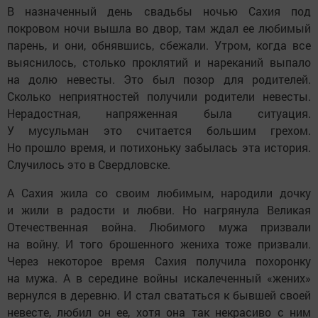
В назначенный день свадьбы ночью Сахия под
покровом ночи вышла во двор, там ждал ее любимый
парень, и они, обнявшись, сбежали. Утром, когда все
выяснилось, столько проклятий и нареканий выпало
на долю невесты. Это был позор для родителей.
Сколько неприятностей получили родители невесты.
Нерадостная, напряженная была ситуация.
У мусульман это считается большим грехом.
Но прошло время, и потихоньку забылась эта история.
Случилось это в Свердловске.
А Сахия жила со своим любимым, народили дочку
и жили в радости и любви. Но нагрянула Великая
Отечественная война. Любимого мужа призвали
на войну. И того брошенного жениха тоже призвали.
Через некоторое время Сахия получила похоронку
на мужа. А в середине войны искалеченный «жених»
вернулся в деревню. И стал свататься к бывшей своей
невесте, любил он ее, хотя она так некрасиво с ним