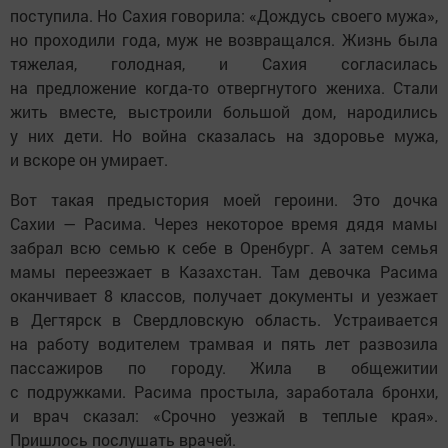
поступила. Но Сахия говорила: «Дождусь своего мужа»,
но проходили года, муж не возвращался. Жизнь была
тяжелая, голодная, и Сахия согласилась
на предложение когда-то отвергнутого жениха. Стали
жить вместе, выстроили большой дом, народились
у них дети. Но война сказалась на здоровье мужа,
и вскоре он умирает.
Вот такая предыстория моей героини. Это дочка
Сахии — Расима. Через некоторое время дядя мамы
забрал всю семью к себе в Оренбург. А затем семья
мамы переезжает в Казахстан. Там девочка Расима
оканчивает 8 классов, получает документы и уезжает
в Дегтярск в Свердловскую область. Устраивается
на работу водителем трамвая и пять лет развозила
пассажиров по городу. Жила в общежитии
с подружками. Расима простыла, заработала бронхи,
и врач сказал: «Срочно уезжай в теплые края».
Пришлось послушать врачей.