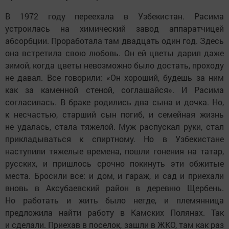
В 1972 году переехала в Узбекистан. Расима
устроилась на химический завод аппаратчицей
абсорбции. Проработала там двадцать один год. Здесь
она встретила свою любовь. Он ей цветы дарил даже
зимой, когда цветы невозможно было достать, проходу
не давал. Все говорили: «Он хороший, будешь за ним
как за каменной стеной, соглашайся». И Расима
согласилась. В браке родились два сына и дочка. Но,
к несчастью, старший сын погиб, и семейная жизнь
не удалась, стала тяжелой. Муж распускал руки, стал
прикладываться к спиртному. Но в Узбекистане
наступили тяжелые времена, пошли гонения на татар,
русских, и пришлось срочно покинуть эти обжитые
места. Бросили все: и дом, и гараж, и сад и приехали
вновь в Аксубаевский район в деревню Щербень.
Но работать и жить было негде, и племянница
предложила найти работу в Камских Полянах. Так
и сделали. Приехав в поселок, зашли в ЖКО, там как раз