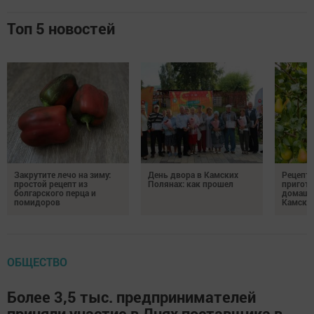
Топ 5 новостей
Закрутите лечо на зиму:
День двора в Камских
Рецепты
простой рецепт из
Полянах: как прошел
пригото
болгарского перца и
домашн
помидоров
Камски
ОБЩЕСТВО
Более 3,5 тыс. предпринимателей
приняли участие в Днях поставщика в