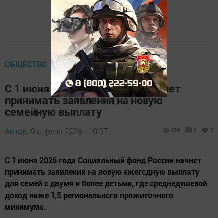
ОБЩЕСТВО
С 1 июня Социальный фонд начнет
принимать заявления на новую
семейную выплату
Автор,
9 апреля 2026 - 10:37
366
0
0
С 1 июня 2026 года Социальный фонд России начнет
принимать заявления на новую ежегодную выплату
для семей с двумя и более детьми, где среднедушевой
доход ниже 1,5 регионального прожиточного
минимума.