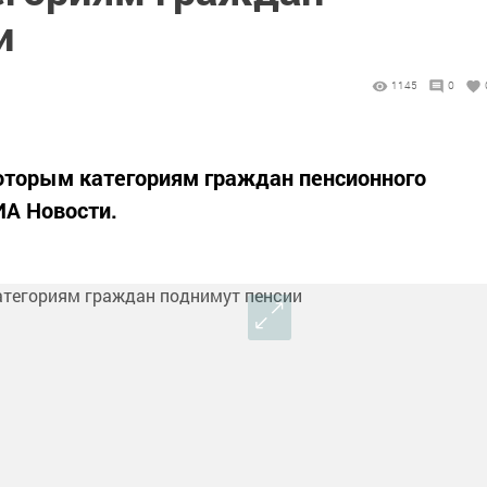
и
1145
0
которым категориям граждан пенсионного
ИА Новости.