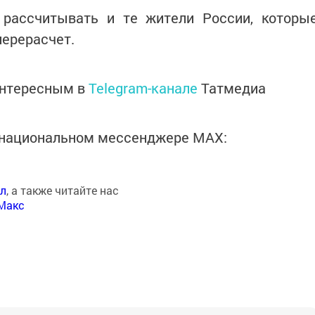
рассчитывать и те жители России, которы
перерасчет.
интересным в
Telegram-канале
Татмедиа
в национальном мессенджере MАХ:
ал
, а также читайте нас
Макс