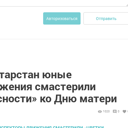
Отправить
Авторизоваться
атарстан юные
жения смастерили
сности» ко Дню матери
1020
0