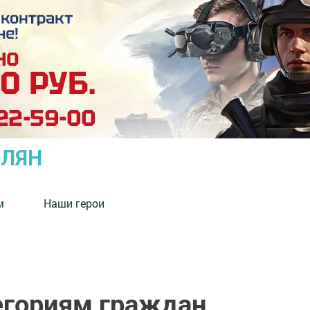
ОЛЯН
м
Наши герои
егориям граждан