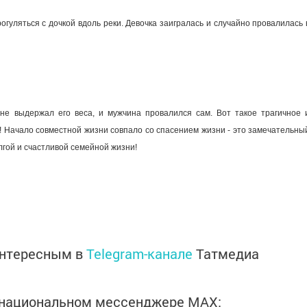
уляться с дочкой вдоль реки. Девочка заигралась и случайно провалилась 
не выдержал его веса, и мужчина провалился сам. Вот такое трагичное 
 Начало совместной жизни совпало со спасением жизни - это замечательны
лгой и счастливой семейной жизни!
интересным в
Telegram-канале
Татмедиа
в национальном мессенджере MАХ: