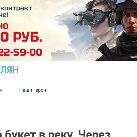
ОЛЯН
м
Наши герои
 букет в реку. Через