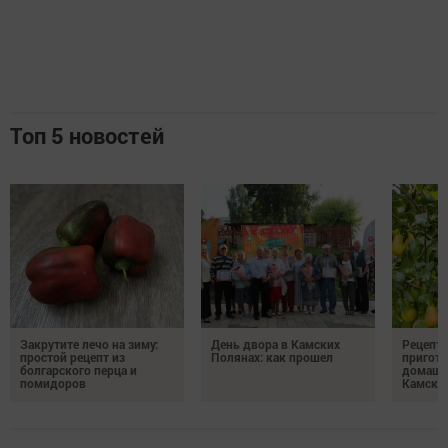
Топ 5 новостей
Закрутите лечо на зиму:
День двора в Камских
Рецепты
простой рецепт из
Полянах: как прошел
пригото
болгарского перца и
домашн
помидоров
Камски