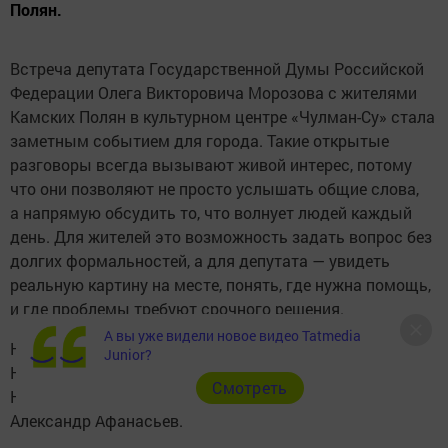
Полян.
Встреча депутата Государственной Думы Российской
Федерации Олега Викторовича Морозова с жителями
Камских Полян в культурном центре «Чулман-Су» стала
заметным событием для города. Такие открытые
разговоры всегда вызывают живой интерес, потому
что они позволяют не просто услышать общие слова,
а напрямую обсудить то, что волнует людей каждый
день. Для жителей это возможность задать вопрос без
долгих формальностей, а для депутата — увидеть
реальную картину на месте, понять, где нужна помощь,
и где проблемы требуют срочного решения.
А вы уже видели новое видео Tatmedia
На мероприятии также присутствовали глава
Junior?
Нижнекамского муниципального района, мэр
Cмотреть
Нижнекамска Радмир Беляев, глава Камских Полян
Александр Афанасьев.