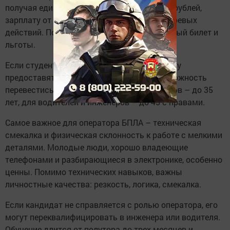
получая единовременную выплату 2,9 млн рублей,
зарплату от 210 тысяч и статус ветерана боевых
действий. После службы они получат военный билет и
льготы.
Если студент решит подписать контракт, ему
предоставят академический отпуск и возможность
перевестись на бюджет. Возраст кандидатов – до 35
лет, для водителей и инженеров – до 45 с правами.
Самое важное для оператора БПЛА – техническая
смекалка и физическая склонность к работе с мелкими
деталями. Молодые люди, хорошо владеющие
телефонами и разбирающиеся в электронике, особенно
ценны. Помимо технических навыков, важны
личностные качества: резкость, логика, смекалка.
Если кандидат не справляется с ролью оператора, его
могут переквалифицировать в инженера или водителя.
Обучение длится от полутора до трех месяцев и