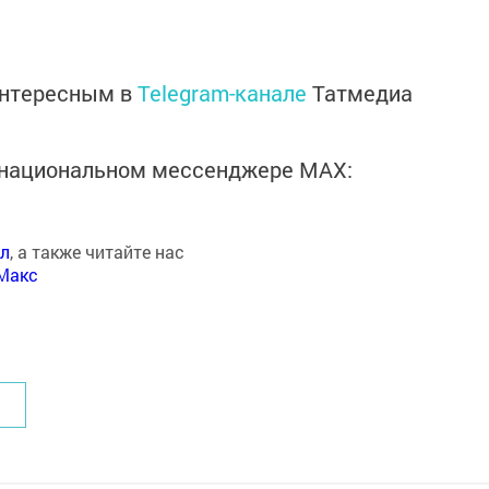
интересным в
Telegram-канале
Татмедиа
в национальном мессенджере MАХ:
ал
, а также читайте нас
Макс