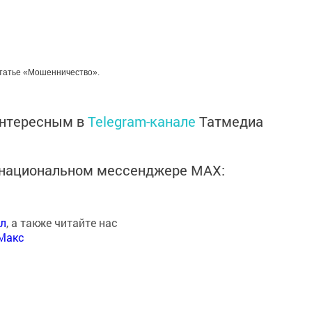
статье «Мошенничество».
интересным в
Telegram-канале
Татмедиа
в национальном мессенджере MАХ:
ал
, а также читайте нас
Макс