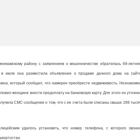
жнекамскому району с заявлением о мошенничестве обратилась 69-летня
о в июле она разместила объявление о продаже дачного дома на сайт
чина, который сообщил, что намерен приобрести недвижимость. Незнакоме
ожил женщине внести предоплату на банковскую карту. Для этого он уточни
олучила СМС-сообщение о том, что с ее счета были списаны свыше 289 тыся
ицейским удалось установить, что номер телефона, с которого звони
шкортостан.