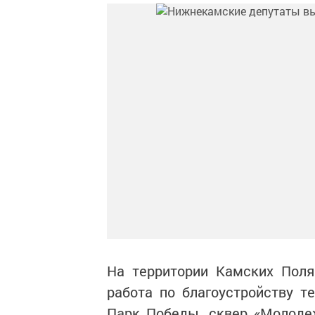
На территории Камских Поля
работа по благоустройству т
Парк Победы, сквер «Молоде