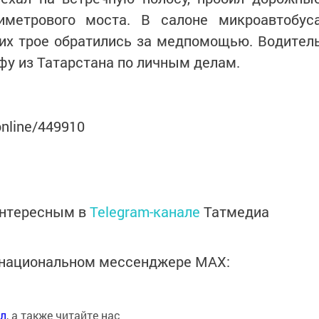
иметрового моста. В салоне микроавтобус
них трое обратились за медпомощью. Водител
Уфу из Татарстана по личным делам.
online/449910
интересным в
Telegram-канале
Татмедиа
в национальном мессенджере MАХ:
ал
, а также читайте нас