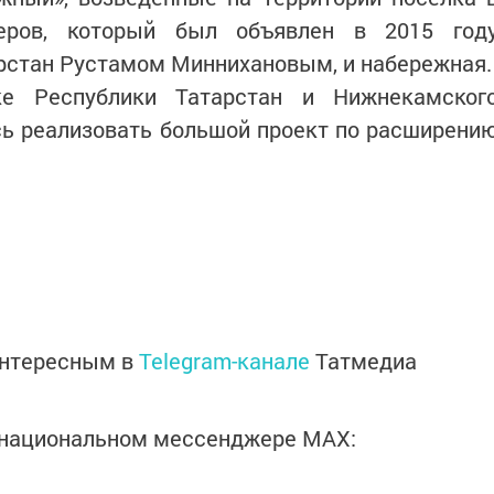
еров, который был объявлен в 2015 год
рстан Рустамом Миннихановым, и набережная.
е Республики Татарстан и Нижнекамског
сь реализовать большой проект по расширени
интересным в
Telegram-канале
Татмедиа
в национальном мессенджере MАХ: