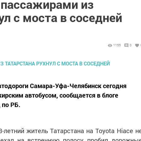
 пассажирами из
ул с моста в соседней
1155
0
автодороги Самара-Уфа-Челябинск сегодня
ирским автобусом, сообщается в блоге
 по РБ.
3-летний житель Татарстана на Toyota Hiace н
ыехал на встречную полосу, пробил дорожны