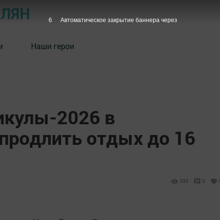
ОЛЯН
5
Автоматическое закрытие баннера через
м
Наши герои
икулы-2026 в
 продлить отдых до 16
330
0