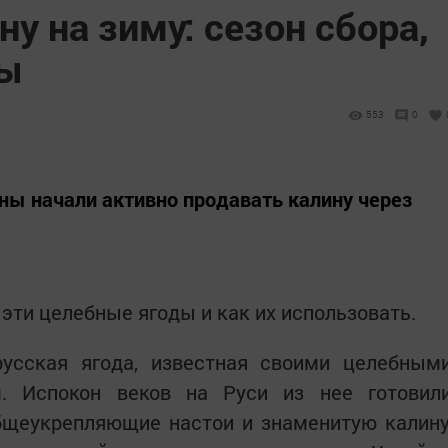
ну на зиму: сезон сбора,
ты
553
0
ы начали активно продавать калину через
 эти целебные ягоды и как их использовать.
усская ягода, известная своими целебным
. Испокон веков на Руси из нее готовил
бщеукрепляющие настои и знаменитую калину