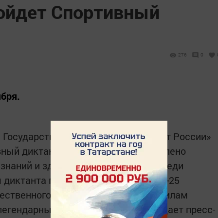
ройдет Спортивный
276
0
ября.
и Государственной программы «Спорт России»
вный диктант». Мероприятие направлено
знаний и здорового образа жизни среди
 диктанта предстоит ответить на 20-25
ественного и мирового спорта, правилам
легендарных атлетов. Об этос особщает пресс-