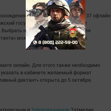
.
рохождения диктанта будут открыты 37 офлайн
лжский государственный университет
. Выбрать наиболее удобное место для
танта» можно будет при регистрации.
мате онлайн. Для этого также необходимо
 указать в кабинете желаемый формат
тивный диктант» открыта до 5 октября.
интересным в
Telegram-канале
Татмедиа