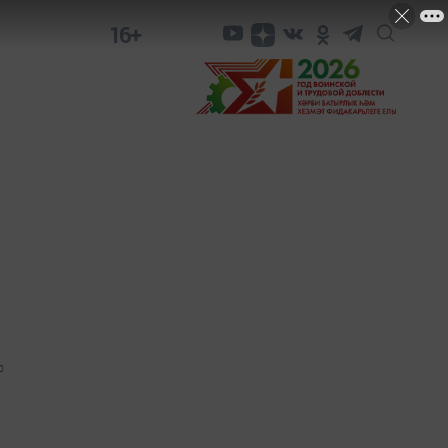
16+
0